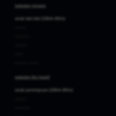
Buggygear
pakaian renang
Bumkins
anak laki-laki (18bln-8thn)
C
atasan
Cetaphil
bawahan
Chicco
setelan
Childlife
jaket
Clevamama
pakaian dalam
Cocolatte
Cottonseeds
pakaian ibu hamil
Cozy N Safe
anak perempuan (18bln-8thn)
Crane
atasan
Cybex
bawahan
D