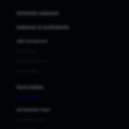
Joie
Joolz
pengolah makanan
Jujube
makanan & multivitamin
K
alat menyusui
Kiddycuts
pompa asi
Kumon
penyimpanan asi
L
cooler bags
Leapfrog
Leclerc
kursi makan
Lee Vierra
TOGEL ONLINE
Lillebaby
perawatan bayi
Little Bird Told Me
perawatan kulit
Little Miss Janis