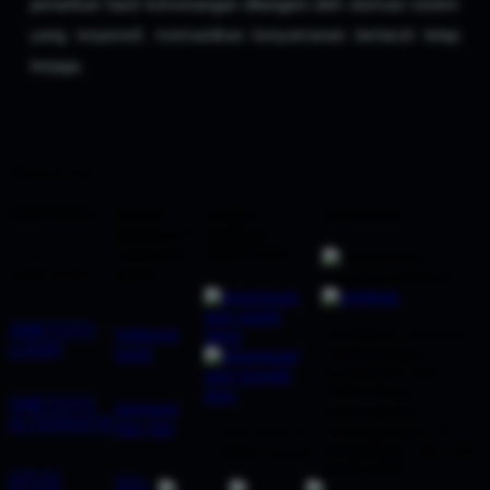
penarikan hasil kemenangan ditangani oleh otomasi sistem
yang responsif, memastikan kenyamanan bertaruh tetap
terjaga.
Back to top
SMKTOTO
butuh
unduh
we accept
bantuan?
aplikasi
hubungi
SMKTOTO
kami
SMKTOTO
SMKTOTO
Direktorat Jenderal
hubungi
LOGIN
Perlindungan
kami
Konsumen dan
Tertib Niaga
SMKTOTO
bantuan
Kementerian
ALTERNATIF
dan faq
Perdagangan RI
ikuti kami di
WhatsApp: +62 123
media sosial
8888 8989
SITUS
021-