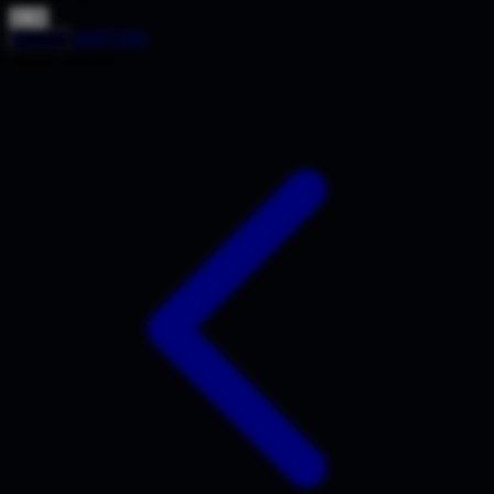
Squishmallows
DAFTAR
LOGIN
Starbooks
Share product:
Stick-O
Stokke
Sudocrem
Sumimo
Sunnylife
Sun-Staches
Swimava
T
Tommee Tippee
Trunki
Tutti Bambini