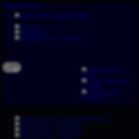
lewati ke Konten
download apps
download app from:
gift registry
Bahasa
ID
LOGIN
DAFTAR
Contact Us
Toggle Nav
about Kanmo Circle
gift registry
store finder
contact us