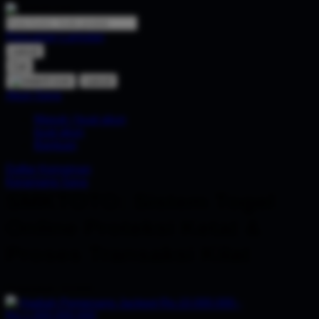
O
Oh Ma Grain
Pencarian Lanjutan
cancel
Okiedog
Cari
cancel
P
Akun Saya
Peachy
Masuk / buat akun
buat akun
Phil & Ted's
Bantuan
Philips Avent
Daftar Keinginan
Pigeon
Keranjang Saya
SMKTOTO: Sistem Togel
Playgro
Online Proteksi Ketat &
Poled Global
Proses Transaksi Kilat
Ponycycle
Puma
Serendah
10.000
Pureats
Hadiah Pemenang Jackpot
Rp.10.000.000
-
Rp.1.000.000.000