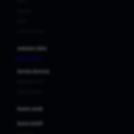
gaun
Dae Organics
setelan
Docare
jaket
Doona
pakaian dalam
Down To Earth
Drew
pakaian tidur
Dr. Brown's
BANDAR TOGEL
E
kereta dorong
ELC
bayi baru lahir
Ergobaby
usia 6 bulan+
Expert Care
koper anak
Ezyroller
kursi mobil
F
0-13 Kg