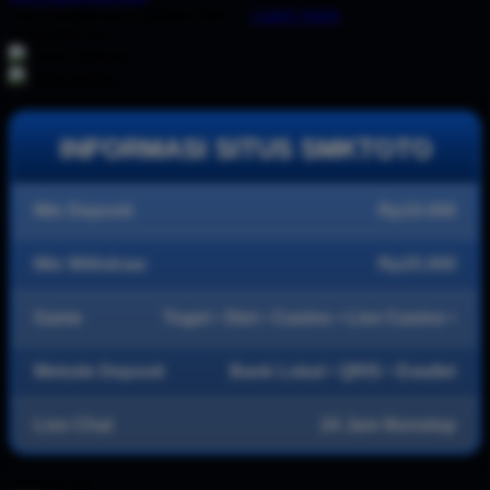
Use Installment Options from
.
Laarn more
Q
Available for :
home delivery
QV Baby
store pickup
R
INFORMASI SITUS SMKTOTO
Real Shades
Red Castle
Min Deposit
Rp10.000
Ribbon Madness
Min Withdraw
Rp25.000
S
Sebamed
Game
Togel • Slot • Casino • Live Casino •
Silver Cross
Metode Deposit
Bank Lokal • QRIS • Ewallet
Simply Idea
Skip Hop
Live Chat
24 Jam Nonstop
Spectra
choose qty