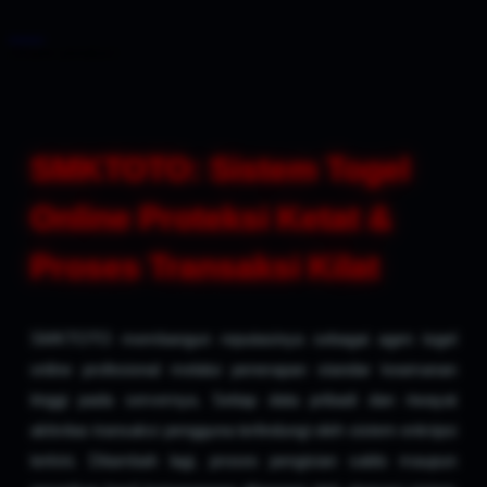
Share product:
SMKTOTO: Sistem Togel
Online Proteksi Ketat &
Proses Transaksi Kilat
SMKTOTO membangun reputasinya sebagai agen togel
online profesional melalui penerapan standar keamanan
tinggi pada servernya. Setiap data pribadi dan riwayat
aktivitas transaksi pengguna terlindungi oleh sistem enkripsi
terkini. Ditambah lagi, proses pengisian saldo maupun