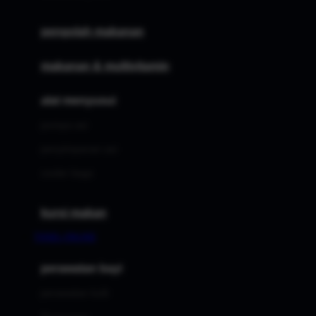
Joie
Joolz
pengolah makanan
Jujube
makanan & multivitamin
K
alat menyusui
Kiddycuts
pompa asi
Kumon
penyimpanan asi
L
cooler bags
Leapfrog
Leclerc
kursi makan
Lee Vierra
TOGEL ONLINE
Lillebaby
perawatan bayi
Little Bird Told Me
perawatan kulit
Little Miss Janis