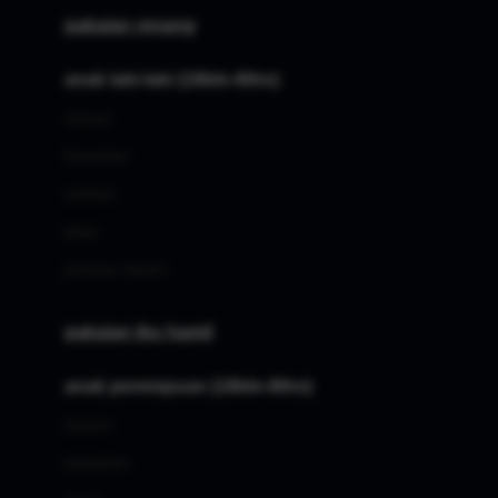
Buggygear
pakaian renang
Bumkins
anak laki-laki (18bln-8thn)
C
atasan
Cetaphil
bawahan
Chicco
setelan
Childlife
jaket
Clevamama
pakaian dalam
Cocolatte
Cottonseeds
pakaian ibu hamil
Cozy N Safe
anak perempuan (18bln-8thn)
Crane
atasan
Cybex
bawahan
D