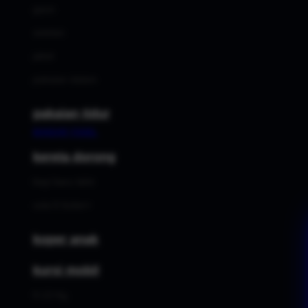
gaun
setelan
jaket
pakaian dalam
pakaian tidur
BANDAR TOGEL
kereta dorong
bayi baru lahir
usia 6 bulan+
koper anak
kursi mobil
0-13 Kg