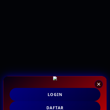
LOGIN
DAFTAR