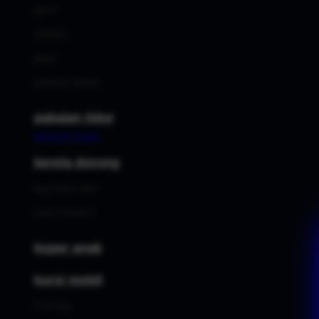
gaun
setelan
jaket
pakaian dalam
pakaian tidur
BANDAR TOGEL
kereta dorong
bayi baru lahir
usia 6 bulan+
koper anak
kursi mobil
0-13 Kg