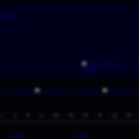
t registry
LOGIN
gift registry
store finder
I
J
K
L
M
N
O
P
Q
R
Airfree
Alamii