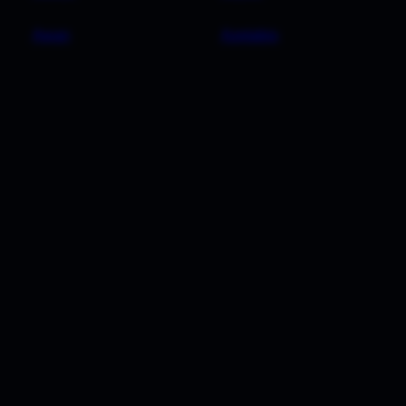
Awan
Azetabio