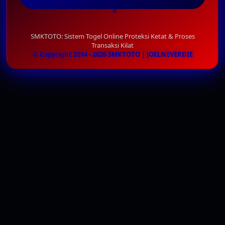
SMKTOTO: Sistem Togel Online Proteksi Ketat & Proses
Transaksi Kilat
© Copyright 2014 - 2026 SMKTOTO | JOELNEVERDIE