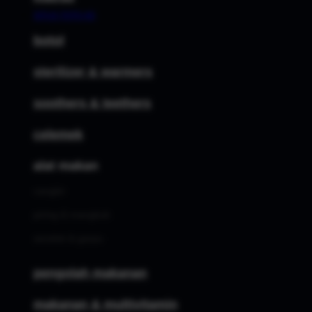
SITUS TOTO 4D
botol
sterilizer & warmers
soothers & teethers
celemek
alat makan
cangkir
piring & mangkuk
sendok & garpu
pengolah makanan
makanan & multivitamin