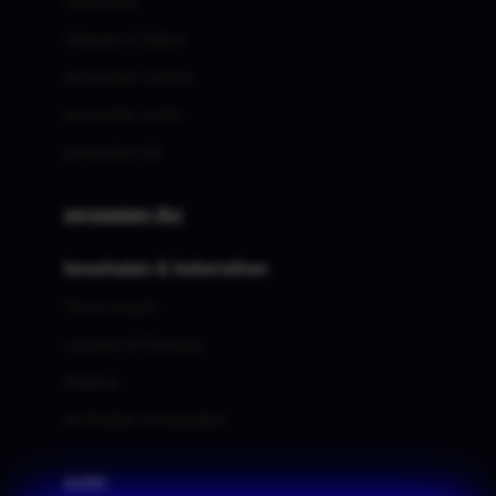
Sunscreen
London Taxi
Shampo & Sabun
Love To Dream
perawatan rambut
M
perawatan mulut
Magformers
perawatan diri
Mama's Choice
perawatan ibu
Mamas&Papas
Mamaway
kesehatan & kebersihan
Maxi Cosi
Tissue basah
Megabloks
Laundry & Cleaning
Micro
Medical
MiDeer
Air Purifier & Humidifier
Mimi & Lula
potty
Mini Monkey