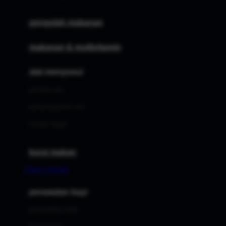
Joie
Joolz
pengolah makanan
Jujube
makanan & multivitamin
K
alat menyusui
Kiddycuts
pompa asi
Kumon
penyimpanan asi
L
cooler bags
Leapfrog
Leclerc
kursi makan
Lee Vierra
TOGEL ONLINE
Lillebaby
perawatan bayi
Little Bird Told Me
perawatan kulit
Little Miss Janis