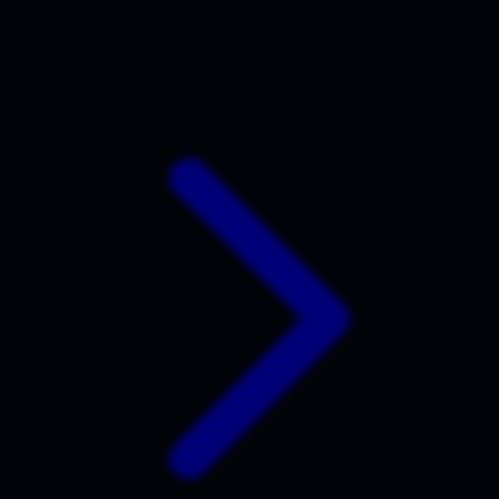
Twistshake
TY Toys
U
V
Veja
Vitaflow
Vtech
W
Waterland
Wellness
X