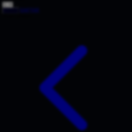
Squishmallows
DAFTAR
LOGIN
Starbooks
Share product:
Stick-O
Stokke
Sudocrem
Sumimo
Sunnylife
Sun-Staches
Swimava
T
Tommee Tippee
Trunki
Tutti Bambini