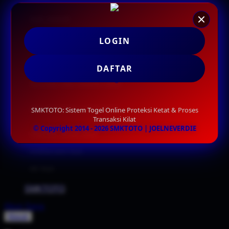
Moby
bak mandi
Momami
LOGIN
handuk
Mothercare
TOGEL LOGIN
Mustela
DAFTAR
My Buddy Tag
ayunan dan walker bayi
My K
alas bermain anak bayi
SMKTOTO: Sistem Togel Online Proteksi Ketat & Proses
Transaksi Kilat
N
© Copyright 2014 - 2026 SMKTOTO | JOELNEVERDIE
mainan anak bayi
Naif
mothercare toys
Nike
elc toys
Nordic Natural
SMKTOTO
Nuby
Akun Saya
Nuna
Masuk
Cari