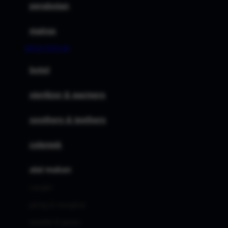
perabotan
Happy Tummy
Hauck
matras
Havaianas
SITUS TOTO 4D
Hegen
botol
Hot Wheels
sterilizer & warmers
Hybrid
I
soothers & teethers
Inlacta DHA
celemek
Interlac
alat makan
Ivenet
cangkir
J
piring & mangkuk
Jack N Jill
sendok & garpu