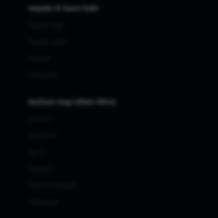
Beauty Barn
sepatu & kaus kaki
Bio Oil
sepatu bayi
Biolane
sepatu anak
Bite Fighters
sandal
Bizzi Growin
kaus kaki
Blackmores
fashion bayi (0bln-3thn)
Blooming Marvellous
atasan
Bonnels
bawahan
Bravado
gaun
Bruder
setelan
Brush Baby
jaket & kardigan
Buds Organics
aksesoris
Bugaboo