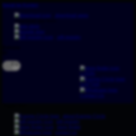
lewati ke Konten
download apps
download app from:
gift registry
Bahasa
ID
LOGIN
DAFTAR
Contact Us
Toggle Nav
about Kanmo Circle
gift registry
store finder
contact us