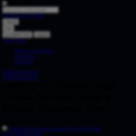
O
Oh Ma Grain
Pencarian Lanjutan
cancel
Okiedog
Cari
cancel
P
Akun Saya
Peachy
Masuk / buat akun
buat akun
Phil & Ted's
Bantuan
Philips Avent
Daftar Keinginan
Pigeon
Keranjang Saya
SMKTOTO: Sistem Togel
Playgro
Online Proteksi Ketat &
Poled Global
Proses Transaksi Kilat
Ponycycle
Puma
Serendah
10.000
Pureats
Hadiah Pemenang Jackpot
Rp.10.000.000
-
Rp.1.000.000.000