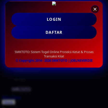
Moby
bak mandi
Momami
LOGIN
handuk
Mothercare
TOGEL LOGIN
Mustela
DAFTAR
My Buddy Tag
ayunan dan walker bayi
My K
alas bermain anak bayi
SMKTOTO: Sistem Togel Online Proteksi Ketat & Proses
Transaksi Kilat
N
© Copyright 2014 - 2026 SMKTOTO | JOELNEVERDIE
mainan anak bayi
Naif
mothercare toys
Nike
elc toys
Nordic Natural
SMKTOTO
Nuby
Akun Saya
Nuna
Masuk
Cari