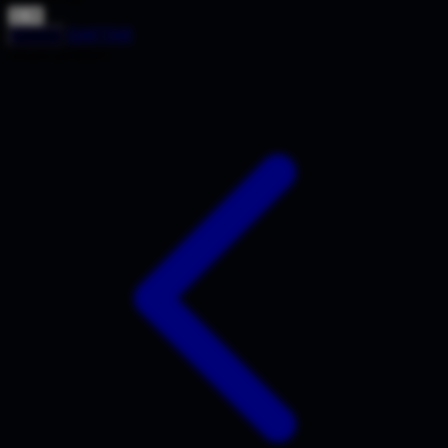
Squishmallows
DAFTAR
LOGIN
Starbooks
Share product:
Stick-O
Stokke
Sudocrem
Sumimo
Sunnylife
Sun-Staches
Swimava
T
Tommee Tippee
Trunki
Tutti Bambini