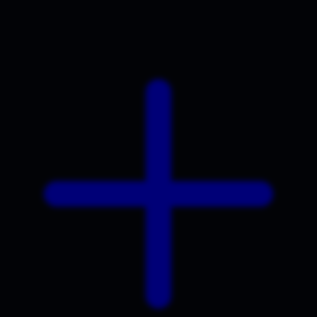
Xootz
Y
Yamatoya
Z
Zaxy
Zoggs
0-9
4Moms
59S