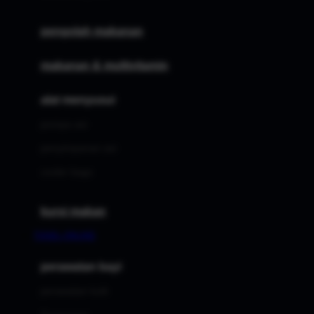
Joie
Joolz
pengolah makanan
Jujube
makanan & multivitamin
K
alat menyusui
Kiddycuts
pompa asi
Kumon
penyimpanan asi
L
cooler bags
Leapfrog
Leclerc
kursi makan
Lee Vierra
TOGEL ONLINE
Lillebaby
perawatan bayi
Little Bird Told Me
perawatan kulit
Little Miss Janis