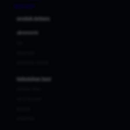
Awan
SITUS TOTO
Azetabio
produk terbaru
B
aksesoris
Baabaasheepz
tas
Babiators
kacamata
Baby Dove
aksesoris rambut
Baby Jogger
Baby Rovega
kebutuhan bayi
Babybee
pakaian tidur
Banana Boat
set & terusan
Banz
piyama
Barbie
bodysuits
Beaba