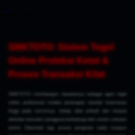
Share product:
SMKTOTO: Sistem Togel
Online Proteksi Ketat &
Proses Transaksi Kilat
SMKTOTO membangun reputasinya sebagai agen togel
online profesional melalui penerapan standar keamanan
tinggi pada servernya. Setiap data pribadi dan riwayat
aktivitas transaksi pengguna terlindungi oleh sistem enkripsi
terkini. Ditambah lagi, proses pengisian saldo maupun