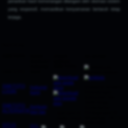
penarikan hasil kemenangan ditangani oleh otomasi sistem
yang responsif, memastikan kenyamanan bertaruh tetap
terjaga.
Back to top
SMKTOTO
butuh
unduh
we accept
bantuan?
aplikasi
hubungi
SMKTOTO
kami
SMKTOTO
SMKTOTO
Direktorat Jenderal
hubungi
LOGIN
Perlindungan
kami
Konsumen dan
Tertib Niaga
SMKTOTO
bantuan
Kementerian
ALTERNATIF
dan faq
Perdagangan RI
ikuti kami di
WhatsApp: +62 123
media sosial
8888 8989
SITUS
021-