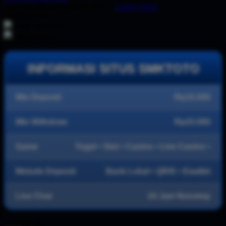
Use Installment Options from
.
Laarn more
Q
Available for :
home delivery
QV Baby
store pickup
R
INFORMASI SITUS SMKTOTO
Real Shades
Red Castle
Min Deposit
Rp10.000
Ribbon Madness
Min Withdraw
Rp25.000
S
Sebamed
Game
Togel • Slot • Casino • Live Casino •
Silver Cross
Metode Deposit
Bank Lokal • QRIS • Ewallet
Simply Idea
Skip Hop
Live Chat
24 Jam Nonstop
Spectra
choose qty