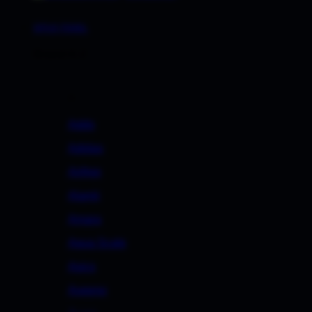
SITUS TOGEL
Brand A-Z
A
Addo
Adidas
Airfree
Alamii
Amara
Aqua Scale
Asics
Aveeno