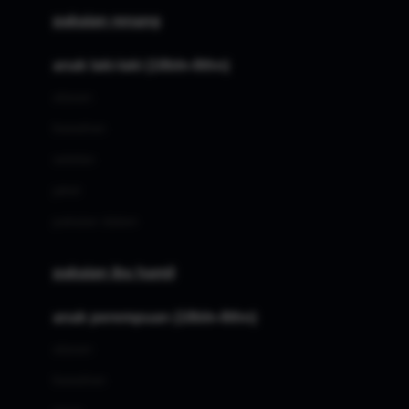
Buggygear
pakaian renang
Bumkins
anak laki-laki (18bln-8thn)
C
atasan
Cetaphil
bawahan
Chicco
setelan
Childlife
jaket
Clevamama
pakaian dalam
Cocolatte
Cottonseeds
pakaian ibu hamil
Cozy N Safe
anak perempuan (18bln-8thn)
Crane
atasan
Cybex
bawahan
D