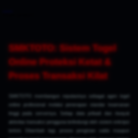
Share product:
SMKTOTO: Sistem Togel
Online Proteksi Ketat &
Proses Transaksi Kilat
SMKTOTO membangun reputasinya sebagai agen togel
online profesional melalui penerapan standar keamanan
tinggi pada servernya. Setiap data pribadi dan riwayat
aktivitas transaksi pengguna terlindungi oleh sistem enkripsi
terkini. Ditambah lagi, proses pengisian saldo maupun