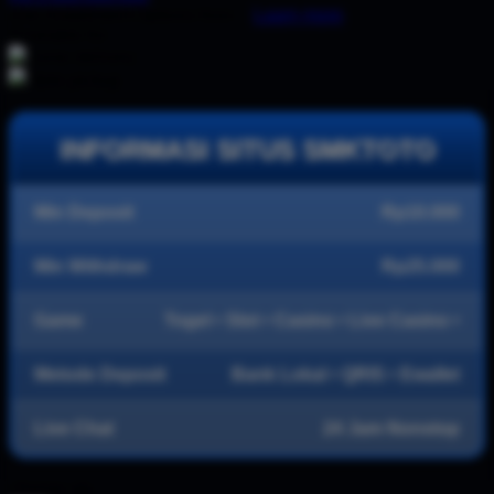
Use Installment Options from
.
Laarn more
Q
Available for :
home delivery
QV Baby
store pickup
R
INFORMASI SITUS SMKTOTO
Real Shades
Red Castle
Min Deposit
Rp10.000
Ribbon Madness
Min Withdraw
Rp25.000
S
Sebamed
Game
Togel • Slot • Casino • Live Casino •
Silver Cross
Metode Deposit
Bank Lokal • QRIS • Ewallet
Simply Idea
Skip Hop
Live Chat
24 Jam Nonstop
Spectra
choose qty