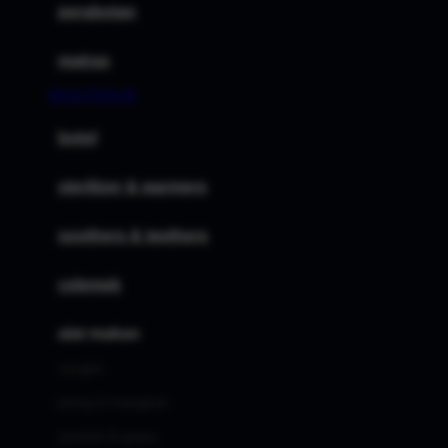
perabotan
Happy Tummy
Hauck
matras
Havaianas
SITUS TOTO 4D
Hegen
botol
Hot Wheels
sterilizer & warmers
Hybrid
I
soothers & teethers
Inlacta DHA
celemek
Interlac
alat makan
Ivenet
cangkir
J
piring & mangkuk
Jack N Jill
sendok & garpu