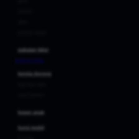
gaun
Dae Organics
setelan
Docare
jaket
Doona
pakaian dalam
Down To Earth
Drew
pakaian tidur
Dr. Brown's
BANDAR TOGEL
E
kereta dorong
ELC
bayi baru lahir
Ergobaby
usia 6 bulan+
Expert Care
koper anak
Ezyroller
kursi mobil
F
0-13 Kg