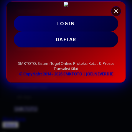
Moby
bak mandi
Momami
LOGIN
handuk
Mothercare
TOGEL LOGIN
Mustela
DAFTAR
My Buddy Tag
ayunan dan walker bayi
My K
alas bermain anak bayi
SMKTOTO: Sistem Togel Online Proteksi Ketat & Proses
Transaksi Kilat
N
© Copyright 2014 - 2026 SMKTOTO | JOELNEVERDIE
mainan anak bayi
Naif
mothercare toys
Nike
elc toys
Nordic Natural
SMKTOTO
Nuby
Akun Saya
Nuna
Masuk
Cari