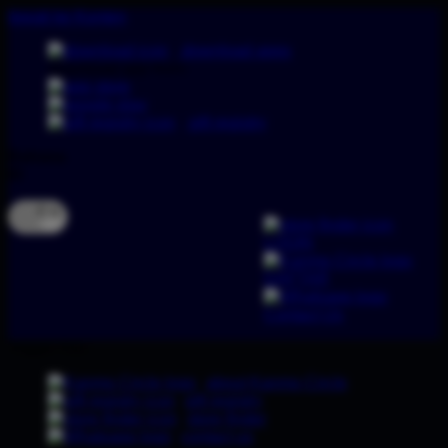
lewati ke Konten
download apps
download app from:
gift registry
Bahasa
ID
LOGIN
DAFTAR
Contact Us
Toggle Nav
about Kanmo Circle
gift registry
store finder
contact us