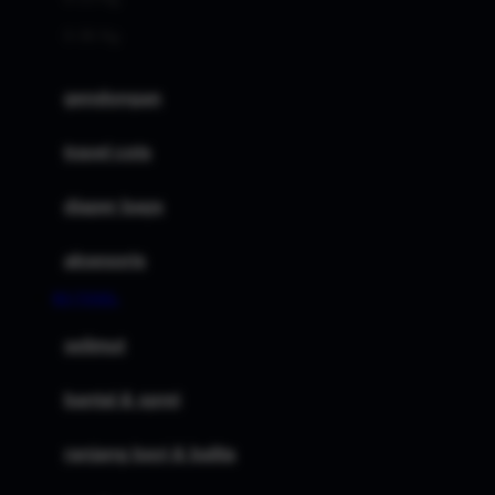
Felt So Sweet
0-36 Kg
Fisher Price
Flipper
gendongan
Friends Of Sally
travel cots
G
Gb
diaper bags
Geko
aksesoris
Graco
BO TOGEL
Gund
selimut
H
bantal & sprei
Habbie
Haenim
ranjang bayi & balita
Happy Horse