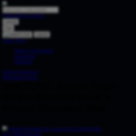
O
Oh Ma Grain
Pencarian Lanjutan
cancel
Okiedog
Cari
cancel
P
Akun Saya
Peachy
Masuk / buat akun
buat akun
Phil & Ted's
Bantuan
Philips Avent
Daftar Keinginan
Pigeon
Keranjang Saya
SMKTOTO: Sistem Togel
Playgro
Online Proteksi Ketat &
Poled Global
Proses Transaksi Kilat
Ponycycle
Puma
Serendah
10.000
Pureats
Hadiah Pemenang Jackpot
Rp.10.000.000
-
Rp.1.000.000.000