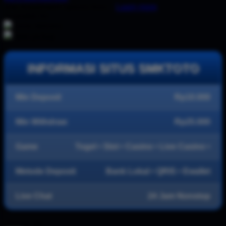
Use Installment Options from
.
Laarn more
Q
Available for :
home delivery
QV Baby
store pickup
R
INFORMASI SITUS SMKTOTO
Real Shades
Red Castle
Min Deposit
Rp10.000
Ribbon Madness
Min Withdraw
Rp25.000
S
Sebamed
Game
Togel • Slot • Casino • Live Casino •
Silver Cross
Metode Deposit
Bank Lokal • QRIS • Ewallet
Simply Idea
Skip Hop
Live Chat
24 Jam Nonstop
Spectra
choose qty