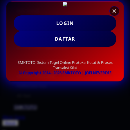
Moby
bak mandi
Momami
LOGIN
handuk
Mothercare
TOGEL LOGIN
Mustela
DAFTAR
My Buddy Tag
ayunan dan walker bayi
My K
alas bermain anak bayi
SMKTOTO: Sistem Togel Online Proteksi Ketat & Proses
Transaksi Kilat
N
© Copyright 2014 - 2026 SMKTOTO | JOELNEVERDIE
mainan anak bayi
Naif
mothercare toys
Nike
elc toys
Nordic Natural
SMKTOTO
Nuby
Akun Saya
Nuna
Masuk
Cari