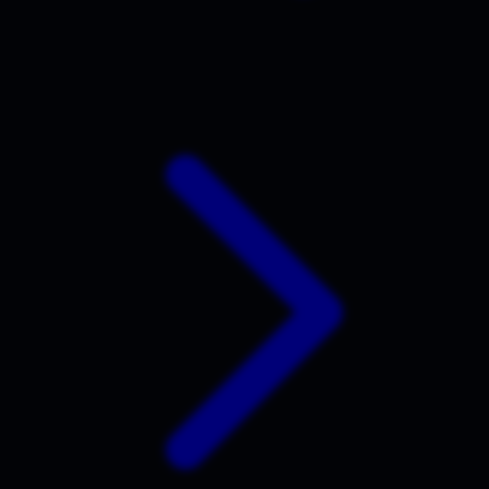
Twistshake
TY Toys
U
V
Veja
Vitaflow
Vtech
W
Waterland
Wellness
X