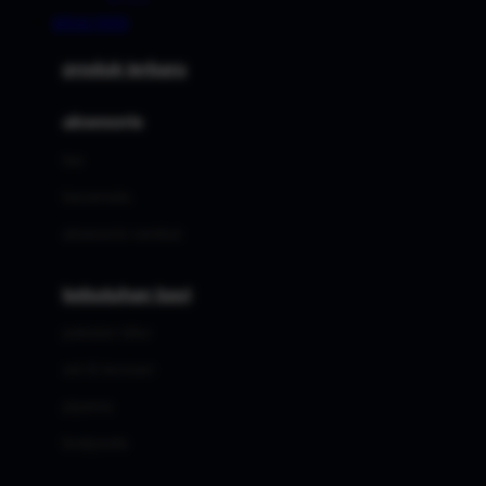
Awan
SITUS TOTO
Azetabio
produk terbaru
B
aksesoris
Baabaasheepz
tas
Babiators
kacamata
Baby Dove
aksesoris rambut
Baby Jogger
Baby Rovega
kebutuhan bayi
Babybee
pakaian tidur
Banana Boat
set & terusan
Banz
piyama
Barbie
bodysuits
Beaba