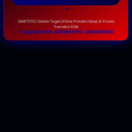
SMKTOTO: Sistem Togel Online Proteksi Ketat & Proses
Transaksi Kilat
© Copyright 2014 - 2026 SMKTOTO | JOELNEVERDIE