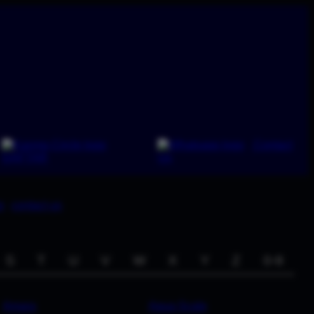
Contact
DAFTAR
Us
contact us
S
T
U
V
W
X
Y
Z
0-9
Amara
Aqua Scale