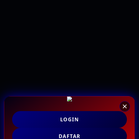
LOGIN
DAFTAR