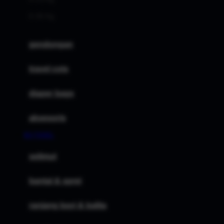
Felt So Sweet
0-36 Kg
Fisher Price
Flipper
gendongan
Friends Of Sally
travel cots
G
Gb
diaper bags
Geko
aksesoris
Graco
BO TOGEL
Gund
selimut
H
bantal & sprei
Habbie
Haenim
ranjang bayi & balita
Happy Horse