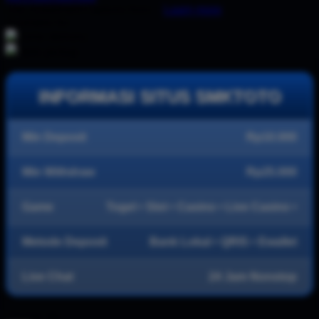
Use Installment Options from
.
Laarn more
Q
Available for :
home delivery
QV Baby
store pickup
R
INFORMASI SITUS SMKTOTO
Real Shades
Red Castle
Min Deposit
Rp10.000
Ribbon Madness
Min Withdraw
Rp25.000
S
Sebamed
Game
Togel • Slot • Casino • Live Casino •
Silver Cross
Metode Deposit
Bank Lokal • QRIS • Ewallet
Simply Idea
Skip Hop
Live Chat
24 Jam Nonstop
Spectra
choose qty