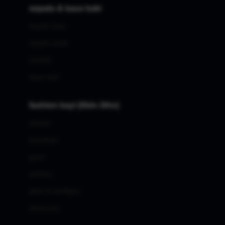
Beauty Barn
sepatu & kaus kaki
Bio Oil
sepatu bayi
Biolane
sepatu anak
Bite Fighters
sandal
Bizzi Growin
kaus kaki
Blackmores
fashion bayi (0bln-3thn)
Blooming Marvellous
atasan
Bonnels
bawahan
Bravado
gaun
Bruder
setelan
Brush Baby
jaket & kardigan
Buds Organics
aksesoris
Bugaboo