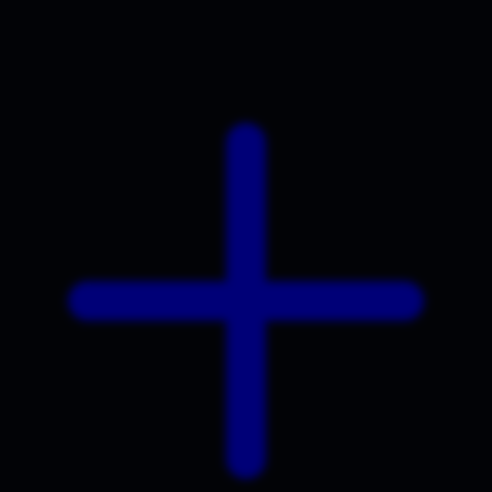
Xootz
Y
Yamatoya
Z
Zaxy
Zoggs
0-9
4Moms
59S