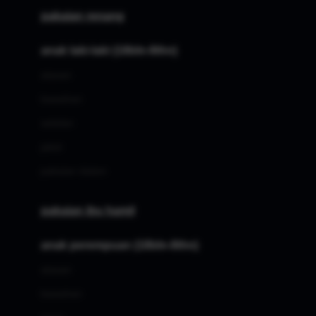
Buggygear
pakaian renang
Bumkins
anak laki-laki (18bln-8thn)
C
atasan
Cetaphil
bawahan
Chicco
setelan
Childlife
jaket
Clevamama
pakaian dalam
Cocolatte
Cottonseeds
pakaian ibu hamil
Cozy N Safe
anak perempuan (18bln-8thn)
Crane
atasan
Cybex
bawahan
D