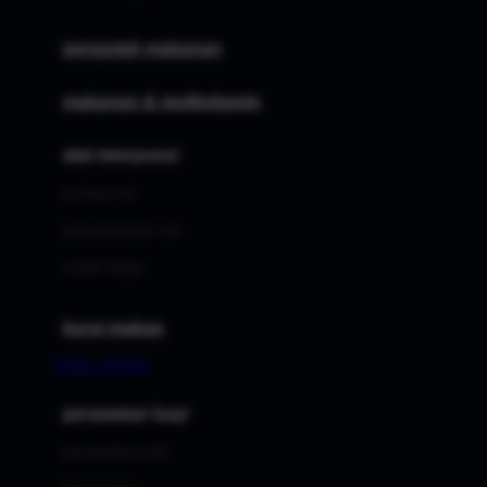
Joie
Joolz
pengolah makanan
Jujube
makanan & multivitamin
K
alat menyusui
Kiddycuts
pompa asi
Kumon
penyimpanan asi
L
cooler bags
Leapfrog
Leclerc
kursi makan
Lee Vierra
TOGEL ONLINE
Lillebaby
perawatan bayi
Little Bird Told Me
perawatan kulit
Little Miss Janis