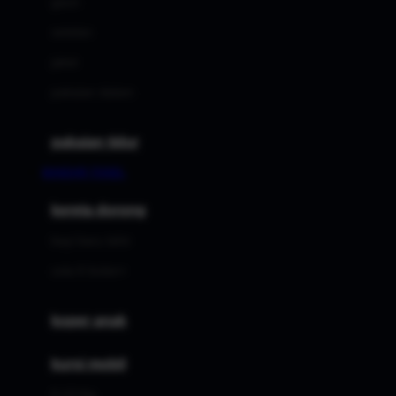
gaun
Dae Organics
setelan
Docare
jaket
Doona
pakaian dalam
Down To Earth
Drew
pakaian tidur
Dr. Brown's
BANDAR TOGEL
E
kereta dorong
ELC
bayi baru lahir
Ergobaby
usia 6 bulan+
Expert Care
koper anak
Ezyroller
kursi mobil
F
0-13 Kg