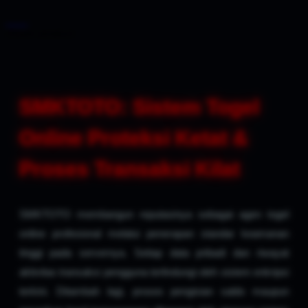
Share product:
SMKTOTO: Sistem Togel
Online Proteksi Ketat &
Proses Transaksi Kilat
SMKTOTO membangun reputasinya sebagai agen togel
online profesional melalui penerapan standar keamanan
tinggi pada servernya. Setiap data pribadi dan riwayat
aktivitas transaksi pengguna terlindungi oleh sistem enkripsi
terkini. Ditambah lagi, proses pengisian saldo maupun