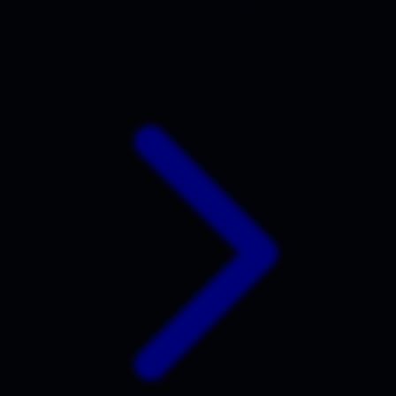
Twistshake
TY Toys
U
V
Veja
Vitaflow
Vtech
W
Waterland
Wellness
X