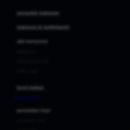
Joie
Joolz
pengolah makanan
Jujube
makanan & multivitamin
K
alat menyusui
Kiddycuts
pompa asi
Kumon
penyimpanan asi
L
cooler bags
Leapfrog
Leclerc
kursi makan
Lee Vierra
TOGEL ONLINE
Lillebaby
perawatan bayi
Little Bird Told Me
perawatan kulit
Little Miss Janis