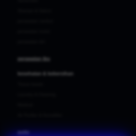
Sunscreen
London Taxi
Shampo & Sabun
Love To Dream
perawatan rambut
M
perawatan mulut
Magformers
perawatan diri
Mama's Choice
perawatan ibu
Mamas&Papas
Mamaway
kesehatan & kebersihan
Maxi Cosi
Tissue basah
Megabloks
Laundry & Cleaning
Micro
Medical
MiDeer
Air Purifier & Humidifier
Mimi & Lula
potty
Mini Monkey