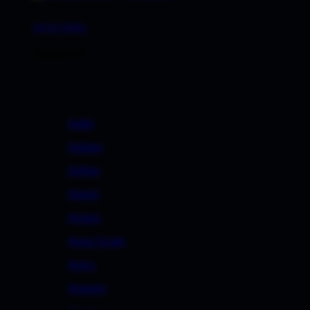
SITUS TOGEL
Brand A-Z
A
Addo
Adidas
Airfree
Alamii
Amara
Aqua Scale
Asics
Aveeno