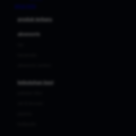
Awan
SITUS TOTO
Azetabio
produk terbaru
B
aksesoris
Baabaasheepz
tas
Babiators
kacamata
Baby Dove
aksesoris rambut
Baby Jogger
Baby Rovega
kebutuhan bayi
Babybee
pakaian tidur
Banana Boat
set & terusan
Banz
piyama
Barbie
bodysuits
Beaba