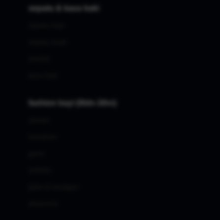
Beauty Barn
sepatu & kaus kaki
Bio Oil
sepatu bayi
Biolane
sepatu anak
Bite Fighters
sandal
Bizzi Growin
kaus kaki
Blackmores
fashion bayi (0bln-3thn)
Blooming Marvellous
atasan
Bonnels
bawahan
Bravado
gaun
Bruder
setelan
Brush Baby
jaket & kardigan
Buds Organics
aksesoris
Bugaboo