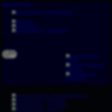
lewati ke Konten
download apps
download app from:
gift registry
Bahasa
ID
LOGIN
DAFTAR
Contact Us
Toggle Nav
about Kanmo Circle
gift registry
store finder
contact us