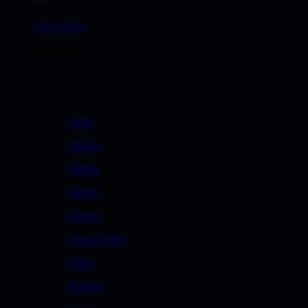
SITUS TOGEL
Brand A-Z
A
Addo
Adidas
Airfree
Alamii
Amara
Aqua Scale
Asics
Aveeno