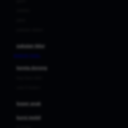
gaun
Dae Organics
setelan
Docare
jaket
Doona
pakaian dalam
Down To Earth
Drew
pakaian tidur
Dr. Brown's
BANDAR TOGEL
E
kereta dorong
ELC
bayi baru lahir
Ergobaby
usia 6 bulan+
Expert Care
koper anak
Ezyroller
kursi mobil
F
0-13 Kg