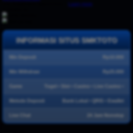
Use Installment Options from
.
Laarn more
Q
Available for :
home delivery
QV Baby
store pickup
R
INFORMASI SITUS SMKTOTO
Real Shades
Red Castle
Min Deposit
Rp10.000
Ribbon Madness
Min Withdraw
Rp25.000
S
Sebamed
Game
Togel • Slot • Casino • Live Casino •
Silver Cross
Metode Deposit
Bank Lokal • QRIS • Ewallet
Simply Idea
Skip Hop
Live Chat
24 Jam Nonstop
Spectra
choose qty