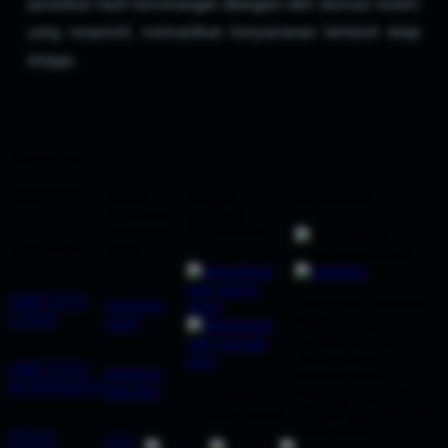
penarikan hasil kemenangan ditangani oleh otomasi sistem
yang responsif, memastikan kenyamanan bertaruh tetap
terjaga.
Back to top
SMKTOTO
butuh
unduh
we accept
bantuan?
aplikasi
hubungi
SMKTOTO
kami
SMKTOTO
SMKTOTO
Direktorat Jenderal
hubungi
LOGIN
Perlindungan
kami
Konsumen dan
Tertib Niaga
SMKTOTO
bantuan
Kementerian
ALTERNATIF
dan faq
Perdagangan RI
ikuti kami di
WhatsApp: +62 123
media sosial
8888 8989
SITUS
021-