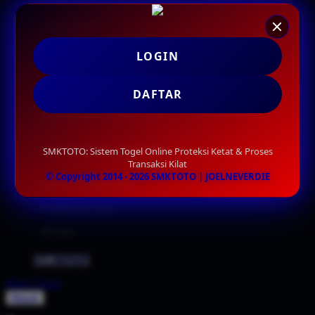
Moby
bak mandi
Momami
LOGIN
handuk
Mothercare
TOGEL LOGIN
Mustela
DAFTAR
My Buddy Tag
ayunan dan walker bayi
My K
alas bermain anak bayi
SMKTOTO: Sistem Togel Online Proteksi Ketat & Proses
Transaksi Kilat
N
© Copyright 2014 - 2026 SMKTOTO | JOELNEVERDIE
mainan anak bayi
Naif
mothercare toys
Nike
elc toys
Nordic Natural
SMKTOTO
Nuby
Akun Saya
Nuna
Masuk
Cari