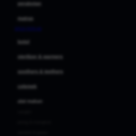
perabotan
Happy Tummy
Hauck
matras
Havaianas
SITUS TOTO 4D
Hegen
botol
Hot Wheels
sterilizer & warmers
Hybrid
I
soothers & teethers
Inlacta DHA
celemek
Interlac
alat makan
Ivenet
cangkir
J
piring & mangkuk
Jack N Jill
sendok & garpu