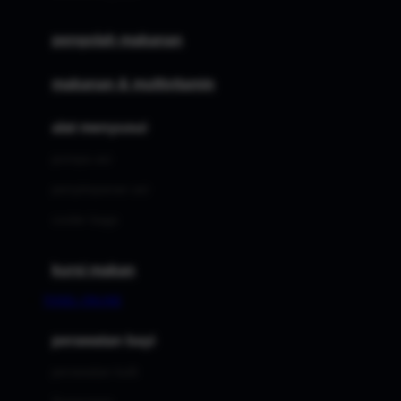
Joie
Joolz
pengolah makanan
Jujube
makanan & multivitamin
K
alat menyusui
Kiddycuts
pompa asi
Kumon
penyimpanan asi
L
cooler bags
Leapfrog
Leclerc
kursi makan
Lee Vierra
TOGEL ONLINE
Lillebaby
perawatan bayi
Little Bird Told Me
perawatan kulit
Little Miss Janis