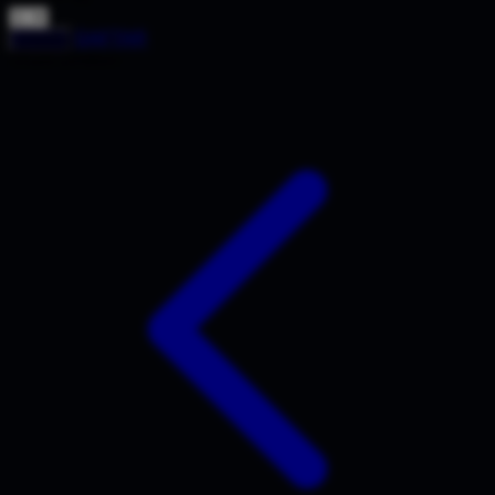
Squishmallows
DAFTAR
LOGIN
Starbooks
Share product:
Stick-O
Stokke
Sudocrem
Sumimo
Sunnylife
Sun-Staches
Swimava
T
Tommee Tippee
Trunki
Tutti Bambini