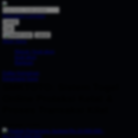
O
Oh Ma Grain
Pencarian Lanjutan
cancel
Okiedog
Cari
cancel
P
Akun Saya
Peachy
Masuk / buat akun
buat akun
Phil & Ted's
Bantuan
Philips Avent
Daftar Keinginan
Pigeon
Keranjang Saya
SMKTOTO: Sistem Togel
Playgro
Online Proteksi Ketat &
Poled Global
Proses Transaksi Kilat
Ponycycle
Puma
Serendah
10.000
Pureats
Hadiah Pemenang Jackpot
Rp.10.000.000
-
Rp.1.000.000.000