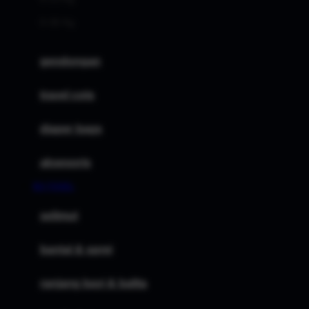
Felt So Sweet
0-36 Kg
Fisher Price
Flipper
gendongan
Friends Of Sally
travel cots
G
Gb
diaper bags
Geko
aksesoris
Graco
BO TOGEL
Gund
selimut
H
bantal & sprei
Habbie
Haenim
ranjang bayi & balita
Happy Horse