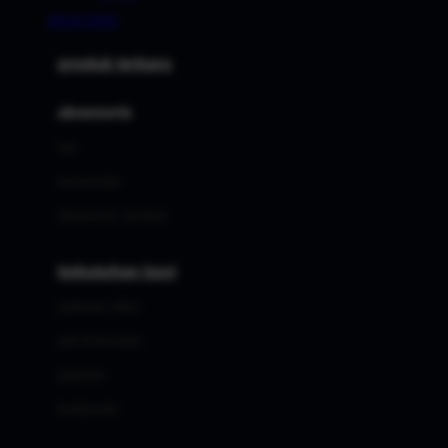
Awan
SITUS TOTO
Azetabio
produk terbaru
B
aksesoris
Baabaasheepz
tas
Babiators
kacamata
Baby Dove
aksesoris rambut
Baby Jogger
Baby Rovega
kebutuhan bayi
Babybee
pakaian tidur
Banana Boat
set & terusan
Banz
piyama
Barbie
bodysuits
Beaba