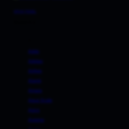
SITUS TOGEL
Brand A-Z
A
Addo
Adidas
Airfree
Alamii
Amara
Aqua Scale
Asics
Aveeno