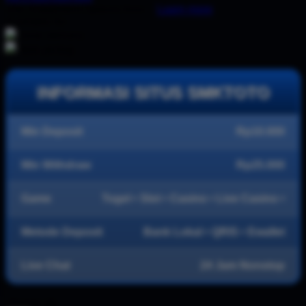
Use Installment Options from
.
Laarn more
Q
Available for :
home delivery
QV Baby
store pickup
R
INFORMASI SITUS SMKTOTO
Real Shades
Red Castle
Min Deposit
Rp10.000
Ribbon Madness
Min Withdraw
Rp25.000
S
Sebamed
Game
Togel • Slot • Casino • Live Casino •
Silver Cross
Metode Deposit
Bank Lokal • QRIS • Ewallet
Simply Idea
Skip Hop
Live Chat
24 Jam Nonstop
Spectra
choose qty