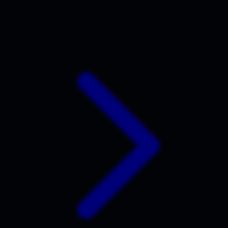
Twistshake
TY Toys
U
V
Veja
Vitaflow
Vtech
W
Waterland
Wellness
X