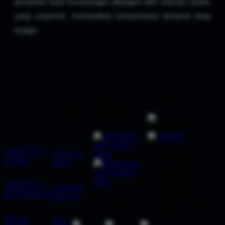
penarikan hasil kemenangan ditangani oleh otomasi sistem
yang responsif, memastikan kenyamanan bertaruh tetap
terjaga.
Back to top
SMKTOTO
butuh
unduh
we accept
bantuan?
aplikasi
hubungi
SMKTOTO
kami
SMKTOTO
SMKTOTO
Direktorat Jenderal
hubungi
LOGIN
Perlindungan
kami
Konsumen dan
Tertib Niaga
SMKTOTO
bantuan
Kementerian
ALTERNATIF
dan faq
Perdagangan RI
ikuti kami di
WhatsApp: +62 123
media sosial
8888 8989
SITUS
021-