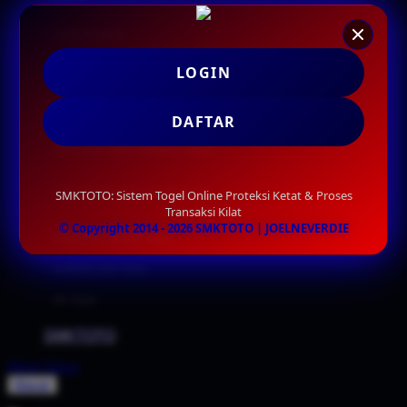
Moby
bak mandi
Momami
LOGIN
handuk
Mothercare
TOGEL LOGIN
Mustela
DAFTAR
My Buddy Tag
ayunan dan walker bayi
My K
alas bermain anak bayi
SMKTOTO: Sistem Togel Online Proteksi Ketat & Proses
Transaksi Kilat
N
© Copyright 2014 - 2026 SMKTOTO | JOELNEVERDIE
mainan anak bayi
Naif
mothercare toys
Nike
elc toys
Nordic Natural
SMKTOTO
Nuby
Akun Saya
Nuna
Masuk
Cari