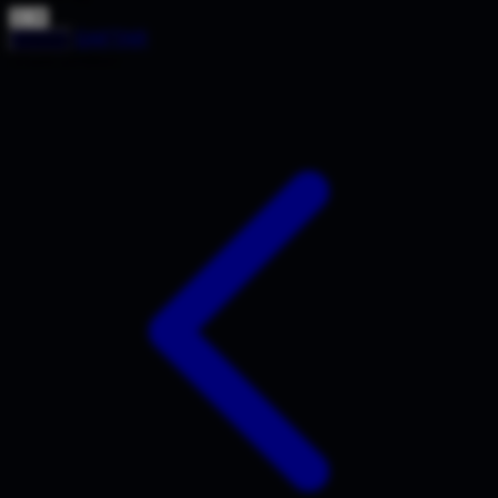
Squishmallows
DAFTAR
LOGIN
Starbooks
Share product:
Stick-O
Stokke
Sudocrem
Sumimo
Sunnylife
Sun-Staches
Swimava
T
Tommee Tippee
Trunki
Tutti Bambini