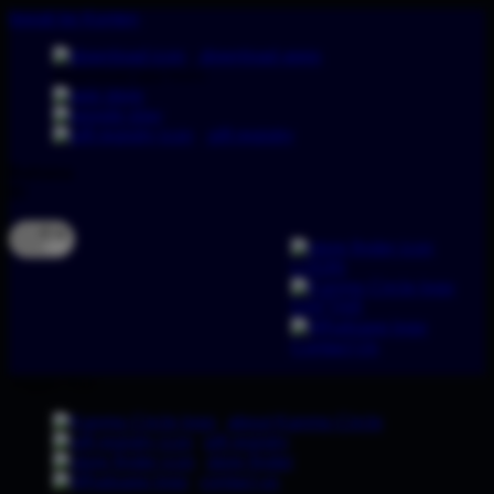
lewati ke Konten
download apps
download app from:
gift registry
Bahasa
ID
LOGIN
DAFTAR
Contact Us
Toggle Nav
about Kanmo Circle
gift registry
store finder
contact us