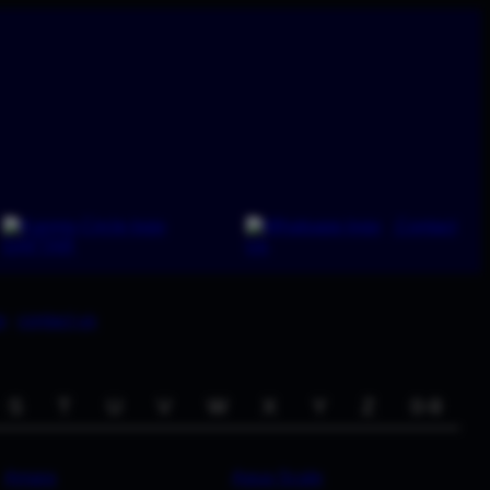
Contact
DAFTAR
Us
contact us
S
T
U
V
W
X
Y
Z
0-9
Amara
Aqua Scale