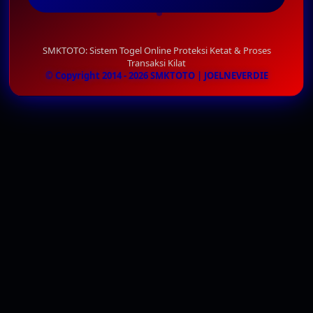
SMKTOTO: Sistem Togel Online Proteksi Ketat & Proses
Transaksi Kilat
© Copyright 2014 - 2026 SMKTOTO | JOELNEVERDIE