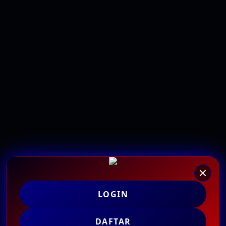
LOGIN
DAFTAR