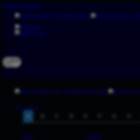
lewati ke Konten
download apps
gif
download app from:
Bahasa
ID
Toggle Nav
about Kanmo Circle
SITUS TOGEL
A
B
C
D
E
F
G
H
Addo
Adidas