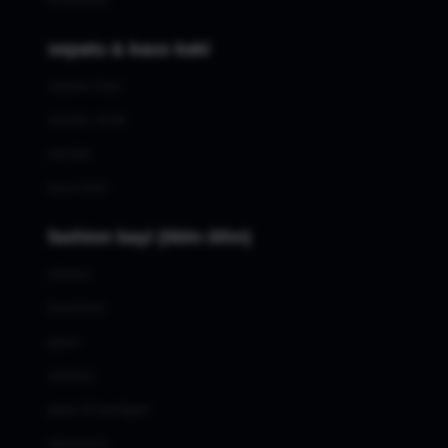
sepatu & kaus kaki
sepatu bayi
sepatu anak
sandal
kaus kaki
fashion bayi (0bln-3thn)
atasan
bawahan
gaun
setelan
jaket & kardigan
aksesoris