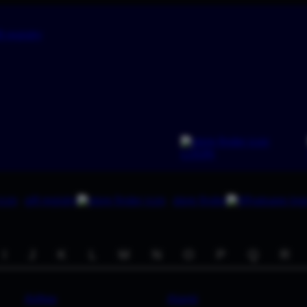
t registry
LOGIN
gift registry
store finder
I
J
K
L
M
N
O
P
Q
R
Airfree
Alamii