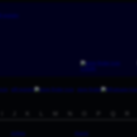
t registry
LOGIN
gift registry
store finder
I
J
K
L
M
N
O
P
Q
R
Airfree
Alamii