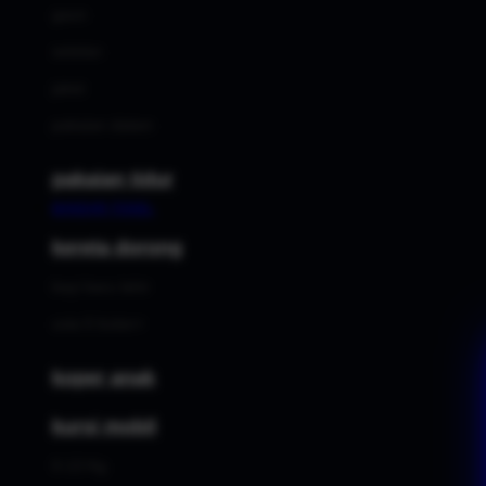
gaun
setelan
jaket
pakaian dalam
pakaian tidur
BANDAR TOGEL
kereta dorong
bayi baru lahir
usia 6 bulan+
koper anak
kursi mobil
0-13 Kg