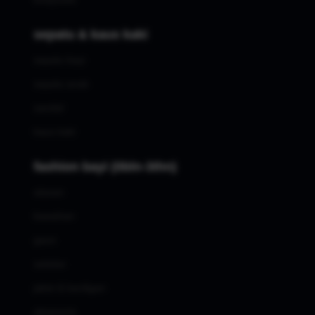
sepatu & kaus kaki
sepatu bayi
sepatu anak
sandal
kaus kaki
fashion bayi (0bln-3thn)
atasan
bawahan
gaun
setelan
jaket & kardigan
aksesoris