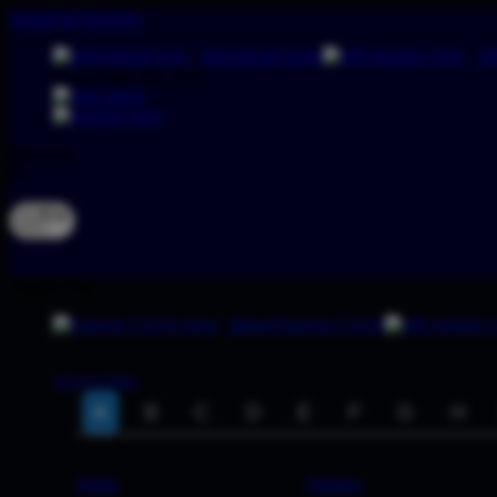
lewati ke Konten
download apps
gif
download app from:
Bahasa
ID
Toggle Nav
about Kanmo Circle
SITUS TOGEL
A
B
C
D
E
F
G
H
Addo
Adidas