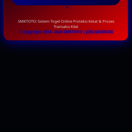
SMKTOTO: Sistem Togel Online Proteksi Ketat & Proses
Transaksi Kilat
© Copyright 2014 - 2026 SMKTOTO | JOELNEVERDIE