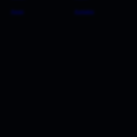
Awan
Azetabio