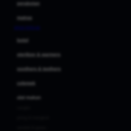
perabotan
Happy Tummy
Hauck
matras
Havaianas
SITUS TOTO 4D
Hegen
botol
Hot Wheels
sterilizer & warmers
Hybrid
I
soothers & teethers
Inlacta DHA
celemek
Interlac
alat makan
Ivenet
cangkir
J
piring & mangkuk
Jack N Jill
sendok & garpu