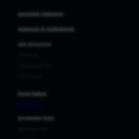
Joie
Joolz
pengolah makanan
Jujube
makanan & multivitamin
K
alat menyusui
Kiddycuts
pompa asi
Kumon
penyimpanan asi
L
cooler bags
Leapfrog
Leclerc
kursi makan
Lee Vierra
TOGEL ONLINE
Lillebaby
perawatan bayi
Little Bird Told Me
perawatan kulit
Little Miss Janis