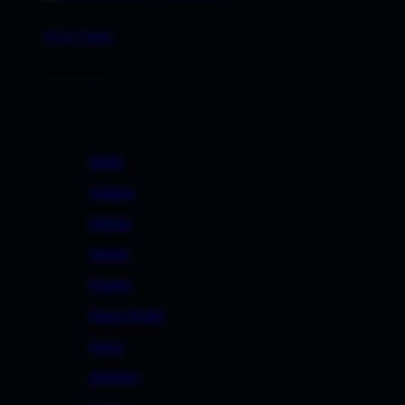
SITUS TOGEL
Brand A-Z
A
Addo
Adidas
Airfree
Alamii
Amara
Aqua Scale
Asics
Aveeno