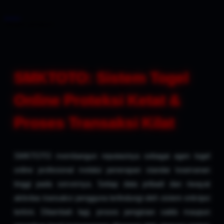
Share product:
SMKTOTO: Sistem Togel
Online Proteksi Ketat &
Proses Transaksi Kilat
SMKTOTO membangun reputasinya sebagai agen togel
online profesional melalui penerapan standar keamanan
tinggi pada servernya. Setiap data pribadi dan riwayat
aktivitas transaksi pengguna terlindungi oleh sistem enkripsi
terkini. Ditambah lagi, proses pengisian saldo maupun