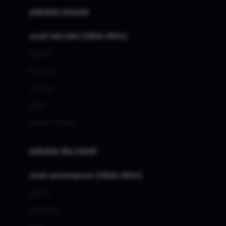
Buggygear
pakaian renang
Bumkins
anak laki-laki (18bln-8thn)
C
atasan
Cetaphil
bawahan
Chicco
setelan
Childlife
jaket
Clevamama
pakaian dalam
Cocolatte
Cottonseeds
pakaian ibu hamil
Cozy N Safe
anak perempuan (18bln-8thn)
Crane
atasan
Cybex
bawahan
D