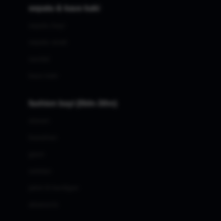
Beauty Barn
sepatu & kaus kaki
Bio Oil
sepatu bayi
Biolane
sepatu anak
Bite Fighters
sandal
Bizzi Growin
kaus kaki
Blackmores
fashion bayi (0bln-3thn)
Blooming Marvellous
atasan
Bonnels
bawahan
Bravado
gaun
Bruder
setelan
Brush Baby
jaket & kardigan
Buds Organics
aksesoris
Bugaboo