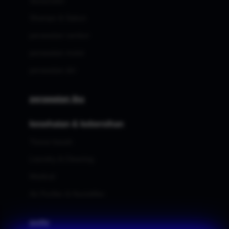
Sunscreen
London Taxi
Shampo & Sabun
Love To Dream
perawatan rambut
M
perawatan mulut
Magformers
perawatan diri
Mama's Choice
perawatan ibu
Mamas&Papas
Mamaway
kesehatan & kebersihan
Maxi Cosi
Tissue basah
Megabloks
Laundry & Cleaning
Micro
Medical
MiDeer
Air Purifier & Humidifier
Mimi & Lula
potty
Mini Monkey