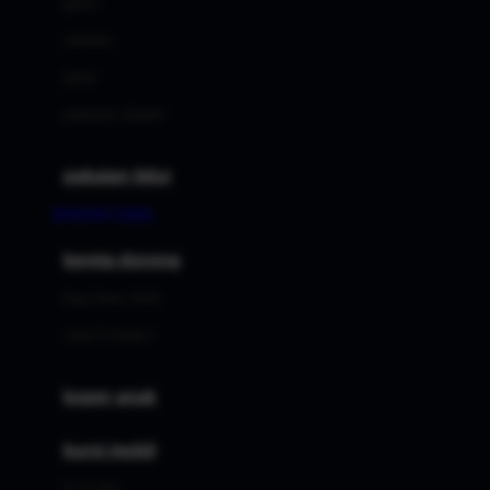
gaun
Dae Organics
setelan
Docare
jaket
Doona
pakaian dalam
Down To Earth
Drew
pakaian tidur
Dr. Brown's
BANDAR TOGEL
E
kereta dorong
ELC
bayi baru lahir
Ergobaby
usia 6 bulan+
Expert Care
koper anak
Ezyroller
kursi mobil
F
0-13 Kg