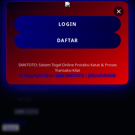
Moby
bak mandi
Momami
LOGIN
handuk
Mothercare
TOGEL LOGIN
Mustela
DAFTAR
My Buddy Tag
ayunan dan walker bayi
My K
alas bermain anak bayi
SMKTOTO: Sistem Togel Online Proteksi Ketat & Proses
Transaksi Kilat
N
© Copyright 2014 - 2026 SMKTOTO | JOELNEVERDIE
mainan anak bayi
Naif
mothercare toys
Nike
elc toys
Nordic Natural
SMKTOTO
Nuby
Akun Saya
Nuna
Masuk
Cari