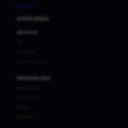
Awan
SITUS TOTO
Azetabio
produk terbaru
B
aksesoris
Baabaasheepz
tas
Babiators
kacamata
Baby Dove
aksesoris rambut
Baby Jogger
Baby Rovega
kebutuhan bayi
Babybee
pakaian tidur
Banana Boat
set & terusan
Banz
piyama
Barbie
bodysuits
Beaba