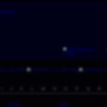
t registry
LOGIN
gift registry
store finder
I
J
K
L
M
N
O
P
Q
R
Airfree
Alamii