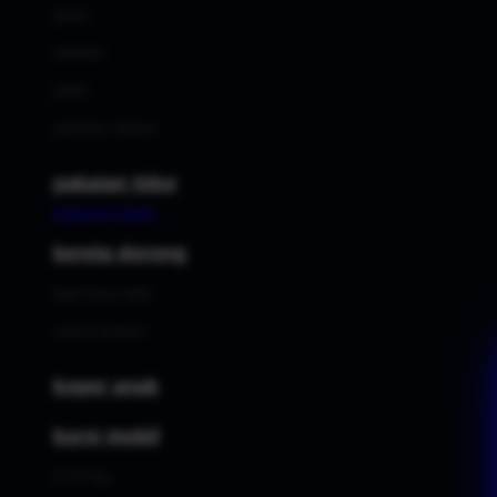
gaun
setelan
jaket
pakaian dalam
pakaian tidur
BANDAR TOGEL
kereta dorong
bayi baru lahir
usia 6 bulan+
koper anak
kursi mobil
0-13 Kg