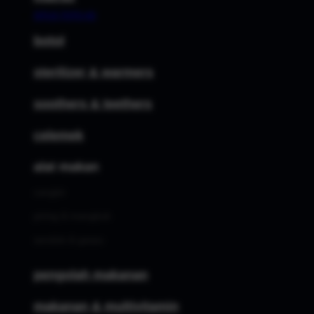
SITUS TOTO 4D
botol
sterilizer & warmers
soothers & teethers
celemek
alat makan
cangkir
piring & mangkuk
sendok & garpu
pengolah makanan
makanan & multivitamin