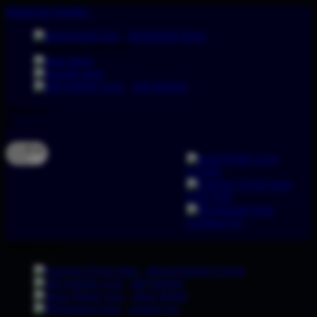
lewati ke Konten
download apps
download app from:
gift registry
Bahasa
ID
LOGIN
DAFTAR
Contact Us
Toggle Nav
about Kanmo Circle
gift registry
store finder
contact us