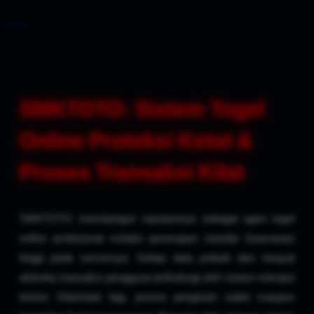
Share product:
SMKTOTO: Sistem Togel
Online Proteksi Ketat &
Proses Transaksi Kilat
SMKTOTO membangun reputasinya sebagai agen togel
online profesional melalui penerapan standar keamanan
tinggi pada servernya. Setiap data pribadi dan riwayat
aktivitas transaksi pengguna terlindungi oleh sistem enkripsi
terkini. Ditambah lagi, proses pengisian saldo maupun