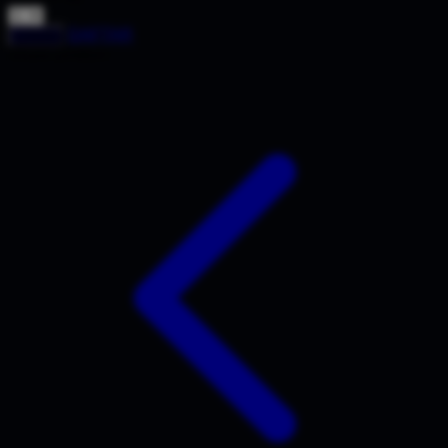
Squishmallows
DAFTAR
LOGIN
Starbooks
Share product:
Stick-O
Stokke
Sudocrem
Sumimo
Sunnylife
Sun-Staches
Swimava
T
Tommee Tippee
Trunki
Tutti Bambini