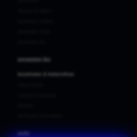
Sunscreen
London Taxi
Shampo & Sabun
Love To Dream
perawatan rambut
M
perawatan mulut
Magformers
perawatan diri
Mama's Choice
perawatan ibu
Mamas&Papas
Mamaway
kesehatan & kebersihan
Maxi Cosi
Tissue basah
Megabloks
Laundry & Cleaning
Micro
Medical
MiDeer
Air Purifier & Humidifier
Mimi & Lula
potty
Mini Monkey