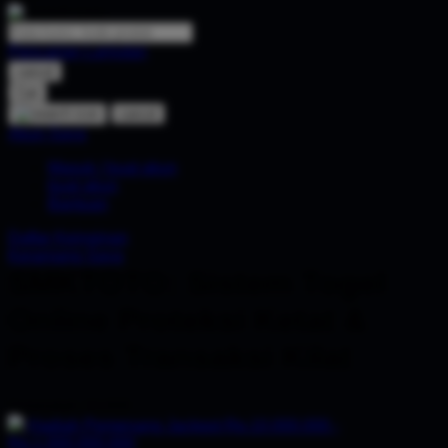
O
Oh Ma Grain
Pencarian Lanjutan
cancel
Okiedog
Cari
cancel
P
Akun Saya
Peachy
Masuk / buat akun
buat akun
Phil & Ted's
Bantuan
Philips Avent
Daftar Keinginan
Pigeon
Keranjang Saya
SMKTOTO: Sistem Togel
Playgro
Online Proteksi Ketat &
Poled Global
Proses Transaksi Kilat
Ponycycle
Puma
Serendah
10.000
Pureats
Hadiah Pemenang Jackpot
Rp.10.000.000
-
Rp.1.000.000.000