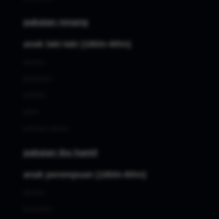
pakaian renang
anak laki-laki (18bln-8thn)
atasan
bawahan
setelan
jaket
pakaian dalam
pakaian ibu hamil
anak perempuan (18bln-8thn)
atasan
bawahan