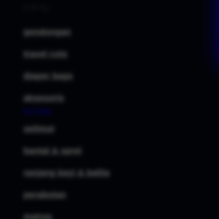
0-36 Kg
gendongan
travel cots
diaper bags
aksesoris
BO TOGEL
selimut
bantal & sprei
ranjang bayi & balita
perabotan
matras