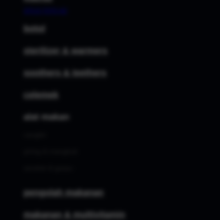
SITUS TOTO 4D
botol
sterilizer & warmers
soothers & teethers
celemek
alat makan
cangkir
piring & mangkuk
sendok & garpu
pengolah makanan
makanan & multivitamin