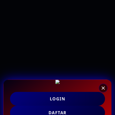
LOGIN
DAFTAR