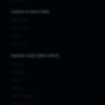
sepatu & kaus kaki
sepatu bayi
sepatu anak
sandal
kaus kaki
fashion bayi (0bln-3thn)
atasan
bawahan
gaun
setelan
jaket & kardigan
aksesoris