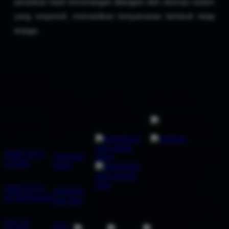
penarikan hasil kemenangan ditangani oleh otomasi sistem
yang responsif, memastikan kenyamanan bertaruh tetap
terjaga.
Back to top
SMKTOTO
butuh
unduh
we accept
bantuan?
aplikasi
hubungi
SMKTOTO
kami
SMKTOTO
SMKTOTO
Direktorat Jenderal
hubungi
LOGIN
Perlindungan
kami
Konsumen dan
Tertib Niaga
SMKTOTO
bantuan
Kementerian
ALTERNATIF
dan faq
Perdagangan RI
ikuti kami di
WhatsApp: +62 123
media sosial
8888 8989
SITUS
021-