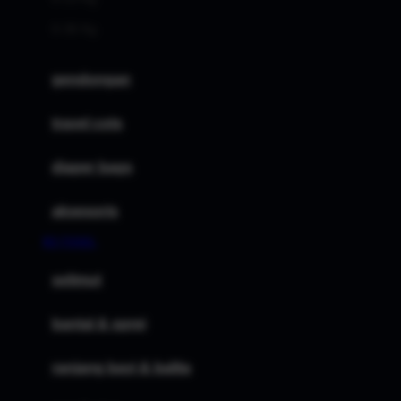
Felt So Sweet
0-36 Kg
Fisher Price
Flipper
gendongan
Friends Of Sally
travel cots
G
Gb
diaper bags
Geko
aksesoris
Graco
BO TOGEL
Gund
selimut
H
bantal & sprei
Habbie
Haenim
ranjang bayi & balita
Happy Horse