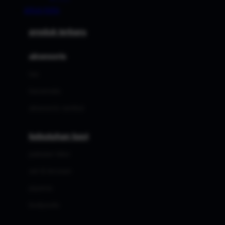
Awan
SITUS TOTO
Azetabio
produk terbaru
B
aksesoris
Baabaasheepz
tas
Babiators
kacamata
Baby Dove
aksesoris rambut
Baby Jogger
Baby Rovega
kebutuhan bayi
Babybee
pakaian tidur
Banana Boat
set & terusan
Banz
piyama
Barbie
bodysuits
Beaba