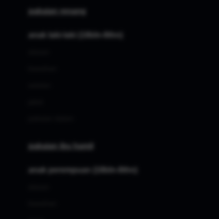
Buggygear
pakaian renang
Bumkins
anak laki-laki (18bln-8thn)
C
atasan
Cetaphil
bawahan
Chicco
setelan
Childlife
jaket
Clevamama
pakaian dalam
Cocolatte
Cottonseeds
pakaian ibu hamil
Cozy N Safe
anak perempuan (18bln-8thn)
Crane
atasan
Cybex
bawahan
D