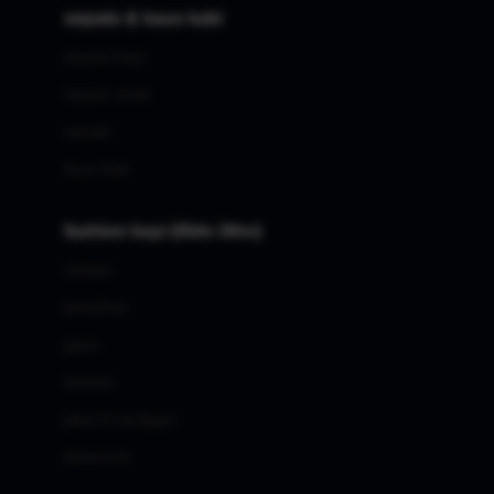
Beauty Barn
sepatu & kaus kaki
Bio Oil
sepatu bayi
Biolane
sepatu anak
Bite Fighters
sandal
Bizzi Growin
kaus kaki
Blackmores
fashion bayi (0bln-3thn)
Blooming Marvellous
atasan
Bonnels
bawahan
Bravado
gaun
Bruder
setelan
Brush Baby
jaket & kardigan
Buds Organics
aksesoris
Bugaboo