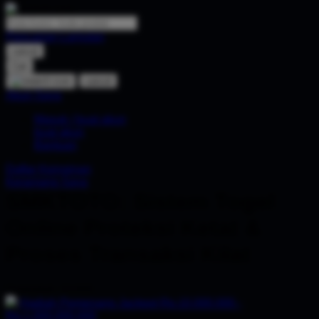
O
Oh Ma Grain
Pencarian Lanjutan
cancel
Okiedog
Cari
cancel
P
Akun Saya
Peachy
Masuk / buat akun
buat akun
Phil & Ted's
Bantuan
Philips Avent
Daftar Keinginan
Pigeon
Keranjang Saya
SMKTOTO: Sistem Togel
Playgro
Online Proteksi Ketat &
Poled Global
Proses Transaksi Kilat
Ponycycle
Puma
Serendah
10.000
Pureats
Hadiah Pemenang Jackpot
Rp.10.000.000
-
Rp.1.000.000.000