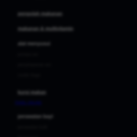
Joie
Joolz
pengolah makanan
Jujube
makanan & multivitamin
K
alat menyusui
Kiddycuts
pompa asi
Kumon
penyimpanan asi
L
cooler bags
Leapfrog
Leclerc
kursi makan
Lee Vierra
TOGEL ONLINE
Lillebaby
perawatan bayi
Little Bird Told Me
perawatan kulit
Little Miss Janis