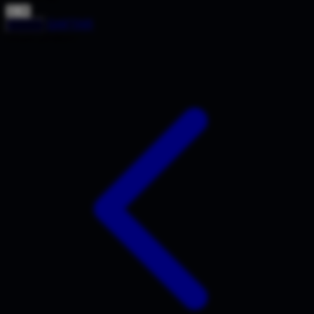
Squishmallows
DAFTAR
LOGIN
Starbooks
Share product:
Stick-O
Stokke
Sudocrem
Sumimo
Sunnylife
Sun-Staches
Swimava
T
Tommee Tippee
Trunki
Tutti Bambini