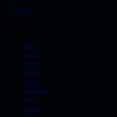
SITUS TOGEL
Brand A-Z
A
Addo
Adidas
Airfree
Alamii
Amara
Aqua Scale
Asics
Aveeno