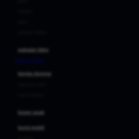
gaun
Dae Organics
setelan
Docare
jaket
Doona
pakaian dalam
Down To Earth
Drew
pakaian tidur
Dr. Brown's
BANDAR TOGEL
E
kereta dorong
ELC
bayi baru lahir
Ergobaby
usia 6 bulan+
Expert Care
koper anak
Ezyroller
kursi mobil
F
0-13 Kg