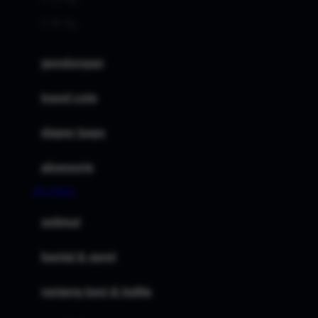
Felt So Sweet
0-36 Kg
Fisher Price
Flipper
gendongan
Friends Of Sally
travel cots
G
Gb
diaper bags
Geko
aksesoris
Graco
BO TOGEL
Gund
selimut
H
bantal & sprei
Habbie
Haenim
ranjang bayi & balita
Happy Horse