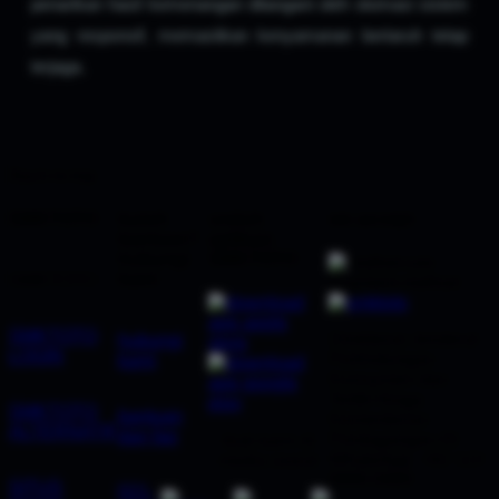
penarikan hasil kemenangan ditangani oleh otomasi sistem
yang responsif, memastikan kenyamanan bertaruh tetap
terjaga.
Back to top
SMKTOTO
butuh
unduh
we accept
bantuan?
aplikasi
hubungi
SMKTOTO
kami
SMKTOTO
SMKTOTO
Direktorat Jenderal
hubungi
LOGIN
Perlindungan
kami
Konsumen dan
Tertib Niaga
SMKTOTO
bantuan
Kementerian
ALTERNATIF
dan faq
Perdagangan RI
ikuti kami di
WhatsApp: +62 123
media sosial
8888 8989
SITUS
021-