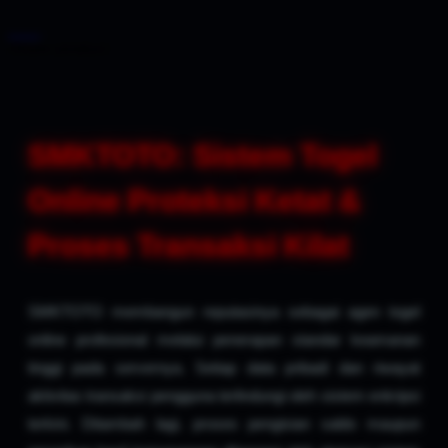
Share product:
SMKTOTO: Sistem Togel
Online Proteksi Ketat &
Proses Transaksi Kilat
SMKTOTO membangun reputasinya sebagai agen togel
online profesional melalui penerapan standar keamanan
tinggi pada servernya. Setiap data pribadi dan riwayat
aktivitas transaksi pengguna terlindungi oleh sistem enkripsi
terkini. Ditambah lagi, proses pengisian saldo maupun