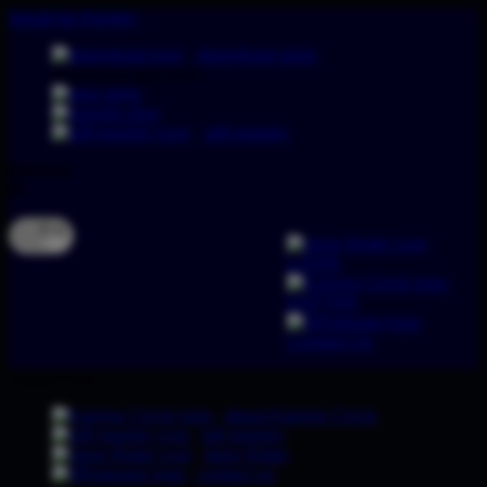
lewati ke Konten
download apps
download app from:
gift registry
Bahasa
ID
LOGIN
DAFTAR
Contact Us
Toggle Nav
about Kanmo Circle
gift registry
store finder
contact us