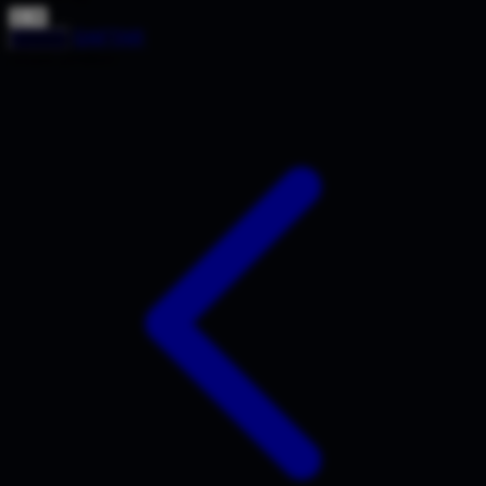
Squishmallows
DAFTAR
LOGIN
Starbooks
Share product:
Stick-O
Stokke
Sudocrem
Sumimo
Sunnylife
Sun-Staches
Swimava
T
Tommee Tippee
Trunki
Tutti Bambini