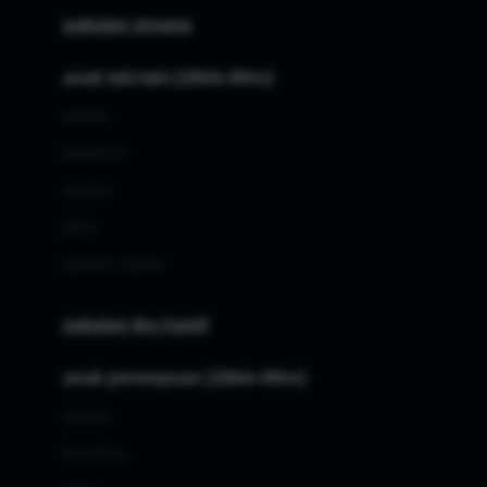
Buggygear
pakaian renang
Bumkins
anak laki-laki (18bln-8thn)
C
atasan
Cetaphil
bawahan
Chicco
setelan
Childlife
jaket
Clevamama
pakaian dalam
Cocolatte
Cottonseeds
pakaian ibu hamil
Cozy N Safe
anak perempuan (18bln-8thn)
Crane
atasan
Cybex
bawahan
D