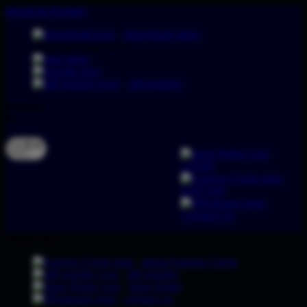
lewati ke Konten
download apps
download app from:
gift registry
Bahasa
ID
LOGIN
DAFTAR
Contact Us
Toggle Nav
about Kanmo Circle
gift registry
store finder
contact us