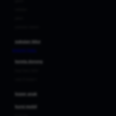
gaun
Dae Organics
setelan
Docare
jaket
Doona
pakaian dalam
Down To Earth
Drew
pakaian tidur
Dr. Brown's
BANDAR TOGEL
E
kereta dorong
ELC
bayi baru lahir
Ergobaby
usia 6 bulan+
Expert Care
koper anak
Ezyroller
kursi mobil
F
0-13 Kg