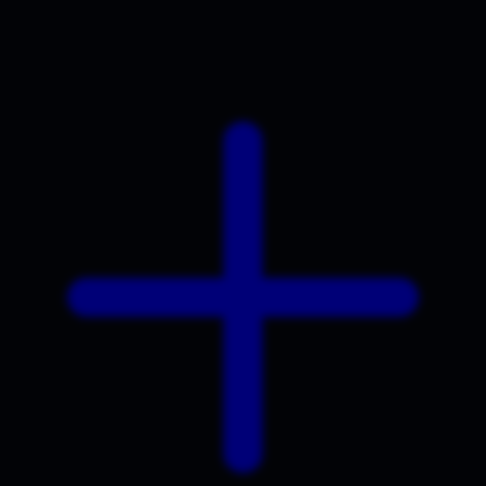
Xootz
Y
Yamatoya
Z
Zaxy
Zoggs
0-9
4Moms
59S