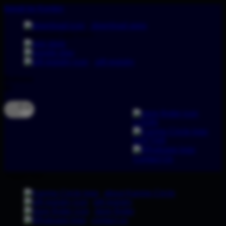
lewati ke Konten
download apps
download app from:
gift registry
Bahasa
ID
LOGIN
DAFTAR
Contact Us
Toggle Nav
about Kanmo Circle
gift registry
store finder
contact us