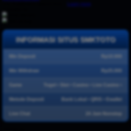
Use Installment Options from
.
Laarn more
Q
Available for :
home delivery
QV Baby
store pickup
R
INFORMASI SITUS SMKTOTO
Real Shades
Red Castle
Min Deposit
Rp10.000
Ribbon Madness
Min Withdraw
Rp25.000
S
Sebamed
Game
Togel • Slot • Casino • Live Casino •
Silver Cross
Metode Deposit
Bank Lokal • QRIS • Ewallet
Simply Idea
Skip Hop
Live Chat
24 Jam Nonstop
Spectra
choose qty