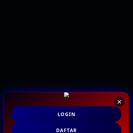
LOGIN
DAFTAR