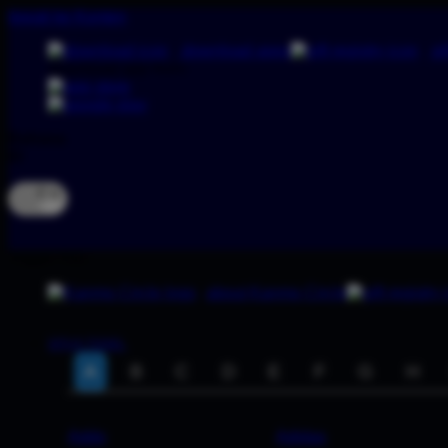
lewati ke Konten
download apps
gif
download app from:
Bahasa
ID
Toggle Nav
about Kanmo Circle
SITUS TOGEL
A
B
C
D
E
F
G
H
Addo
Adidas