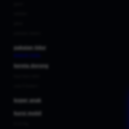
gaun
setelan
jaket
pakaian dalam
pakaian tidur
BANDAR TOGEL
kereta dorong
bayi baru lahir
usia 6 bulan+
koper anak
kursi mobil
0-13 Kg