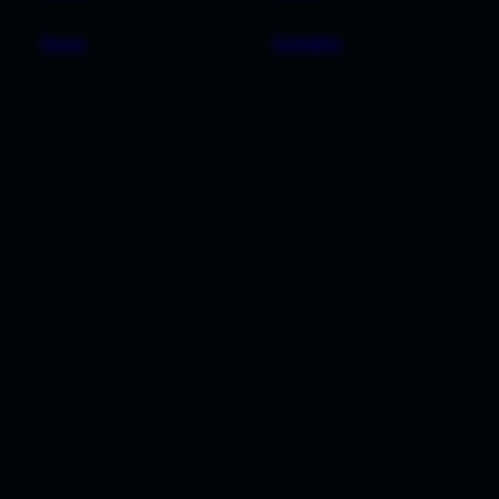
Awan
Azetabio