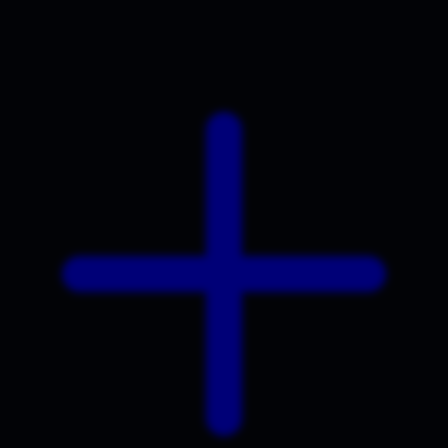
Xootz
Y
Yamatoya
Z
Zaxy
Zoggs
0-9
4Moms
59S