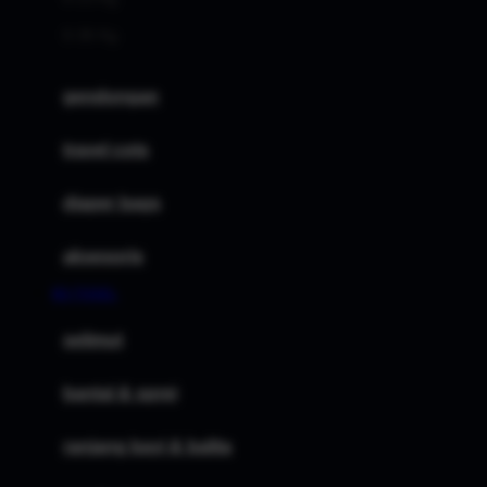
Felt So Sweet
0-36 Kg
Fisher Price
Flipper
gendongan
Friends Of Sally
travel cots
G
Gb
diaper bags
Geko
aksesoris
Graco
BO TOGEL
Gund
selimut
H
bantal & sprei
Habbie
Haenim
ranjang bayi & balita
Happy Horse