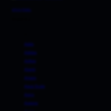
SITUS TOGEL
Brand A-Z
A
Addo
Adidas
Airfree
Alamii
Amara
Aqua Scale
Asics
Aveeno