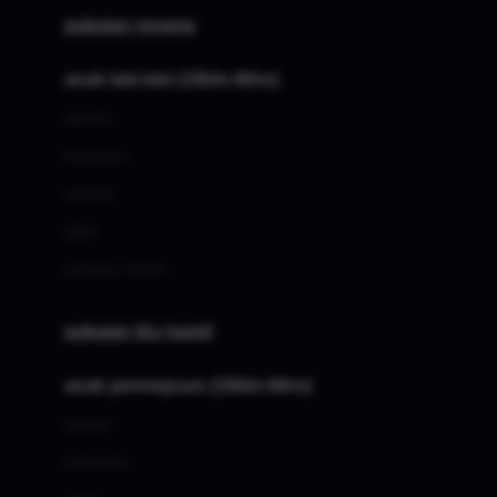
Buggygear
pakaian renang
Bumkins
anak laki-laki (18bln-8thn)
C
atasan
Cetaphil
bawahan
Chicco
setelan
Childlife
jaket
Clevamama
pakaian dalam
Cocolatte
Cottonseeds
pakaian ibu hamil
Cozy N Safe
anak perempuan (18bln-8thn)
Crane
atasan
Cybex
bawahan
D