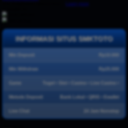
Use Installment Options from
.
Laarn more
Q
Available for :
home delivery
QV Baby
store pickup
R
INFORMASI SITUS SMKTOTO
Real Shades
Red Castle
Min Deposit
Rp10.000
Ribbon Madness
Min Withdraw
Rp25.000
S
Sebamed
Game
Togel • Slot • Casino • Live Casino •
Silver Cross
Metode Deposit
Bank Lokal • QRIS • Ewallet
Simply Idea
Skip Hop
Live Chat
24 Jam Nonstop
Spectra
choose qty