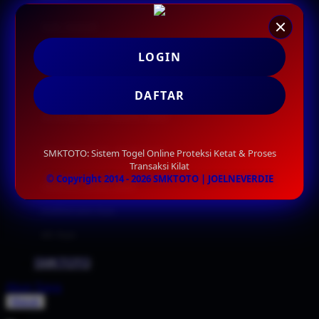
Moby
bak mandi
Momami
LOGIN
handuk
Mothercare
TOGEL LOGIN
Mustela
DAFTAR
My Buddy Tag
ayunan dan walker bayi
My K
alas bermain anak bayi
SMKTOTO: Sistem Togel Online Proteksi Ketat & Proses
Transaksi Kilat
N
© Copyright 2014 - 2026 SMKTOTO | JOELNEVERDIE
mainan anak bayi
Naif
mothercare toys
Nike
elc toys
Nordic Natural
SMKTOTO
Nuby
Akun Saya
Nuna
Masuk
Cari