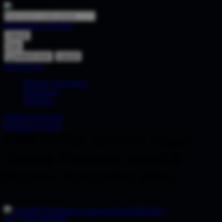
O
Oh Ma Grain
Pencarian Lanjutan
cancel
Okiedog
Cari
cancel
P
Akun Saya
Peachy
Masuk / buat akun
buat akun
Phil & Ted's
Bantuan
Philips Avent
Daftar Keinginan
Pigeon
Keranjang Saya
SMKTOTO: Sistem Togel
Playgro
Online Proteksi Ketat &
Poled Global
Proses Transaksi Kilat
Ponycycle
Puma
Serendah
10.000
Pureats
Hadiah Pemenang Jackpot
Rp.10.000.000
-
Rp.1.000.000.000