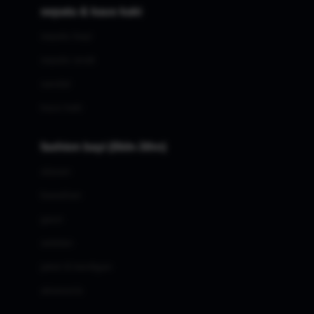
Beauty Barn
sepatu & kaus kaki
Bio Oil
sepatu bayi
Biolane
sepatu anak
Bite Fighters
sandal
Bizzi Growin
kaus kaki
Blackmores
fashion bayi (0bln-3thn)
Blooming Marvellous
atasan
Bonnels
bawahan
Bravado
gaun
Bruder
setelan
Brush Baby
jaket & kardigan
Buds Organics
aksesoris
Bugaboo