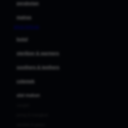
perabotan
Happy Tummy
Hauck
matras
Havaianas
SITUS TOTO 4D
Hegen
botol
Hot Wheels
sterilizer & warmers
Hybrid
I
soothers & teethers
Inlacta DHA
celemek
Interlac
alat makan
Ivenet
cangkir
J
piring & mangkuk
Jack N Jill
sendok & garpu