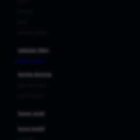
gaun
Dae Organics
setelan
Docare
jaket
Doona
pakaian dalam
Down To Earth
Drew
pakaian tidur
Dr. Brown's
BANDAR TOGEL
E
kereta dorong
ELC
bayi baru lahir
Ergobaby
usia 6 bulan+
Expert Care
koper anak
Ezyroller
kursi mobil
F
0-13 Kg