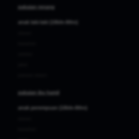
Buggygear
pakaian renang
Bumkins
anak laki-laki (18bln-8thn)
C
atasan
Cetaphil
bawahan
Chicco
setelan
Childlife
jaket
Clevamama
pakaian dalam
Cocolatte
Cottonseeds
pakaian ibu hamil
Cozy N Safe
anak perempuan (18bln-8thn)
Crane
atasan
Cybex
bawahan
D