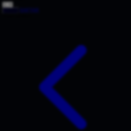
Squishmallows
DAFTAR
LOGIN
Starbooks
Share product:
Stick-O
Stokke
Sudocrem
Sumimo
Sunnylife
Sun-Staches
Swimava
T
Tommee Tippee
Trunki
Tutti Bambini