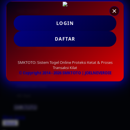
Moby
bak mandi
Momami
LOGIN
handuk
Mothercare
TOGEL LOGIN
Mustela
DAFTAR
My Buddy Tag
ayunan dan walker bayi
My K
alas bermain anak bayi
SMKTOTO: Sistem Togel Online Proteksi Ketat & Proses
Transaksi Kilat
N
© Copyright 2014 - 2026 SMKTOTO | JOELNEVERDIE
mainan anak bayi
Naif
mothercare toys
Nike
elc toys
Nordic Natural
SMKTOTO
Nuby
Akun Saya
Nuna
Masuk
Cari