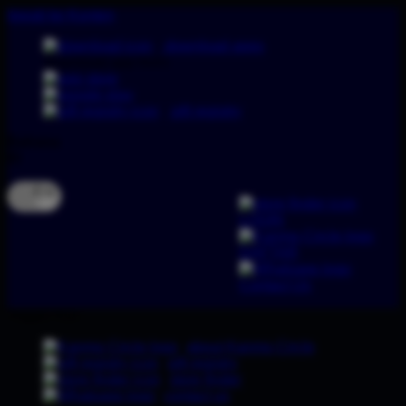
lewati ke Konten
download apps
download app from:
gift registry
Bahasa
ID
LOGIN
DAFTAR
Contact Us
Toggle Nav
about Kanmo Circle
gift registry
store finder
contact us