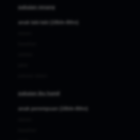
Buggygear
pakaian renang
Bumkins
anak laki-laki (18bln-8thn)
C
atasan
Cetaphil
bawahan
Chicco
setelan
Childlife
jaket
Clevamama
pakaian dalam
Cocolatte
Cottonseeds
pakaian ibu hamil
Cozy N Safe
anak perempuan (18bln-8thn)
Crane
atasan
Cybex
bawahan
D