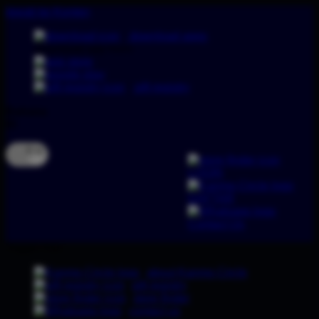
lewati ke Konten
download apps
download app from:
gift registry
Bahasa
ID
LOGIN
DAFTAR
Contact Us
Toggle Nav
about Kanmo Circle
gift registry
store finder
contact us