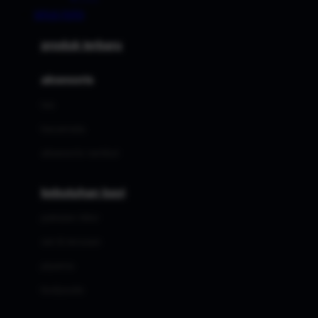
Awan
SITUS TOTO
Azetabio
produk terbaru
B
aksesoris
Baabaasheepz
tas
Babiators
kacamata
Baby Dove
aksesoris rambut
Baby Jogger
Baby Rovega
kebutuhan bayi
Babybee
pakaian tidur
Banana Boat
set & terusan
Banz
piyama
Barbie
bodysuits
Beaba