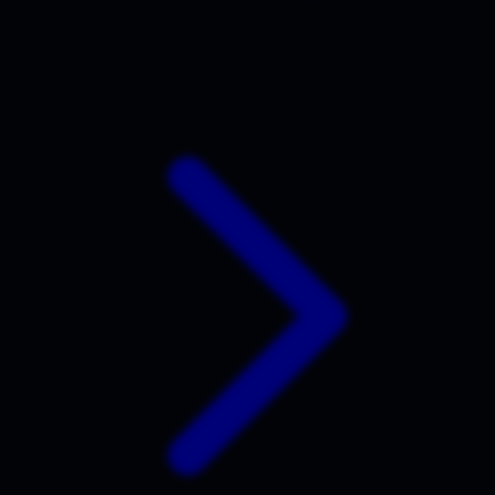
Twistshake
TY Toys
U
V
Veja
Vitaflow
Vtech
W
Waterland
Wellness
X