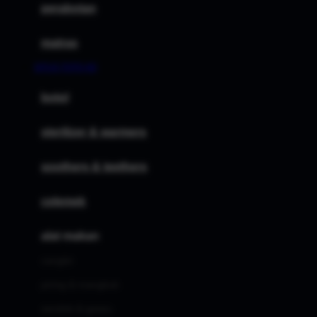
perabotan
Happy Tummy
Hauck
matras
Havaianas
SITUS TOTO 4D
Hegen
botol
Hot Wheels
sterilizer & warmers
Hybrid
I
soothers & teethers
Inlacta DHA
celemek
Interlac
alat makan
Ivenet
cangkir
J
piring & mangkuk
Jack N Jill
sendok & garpu