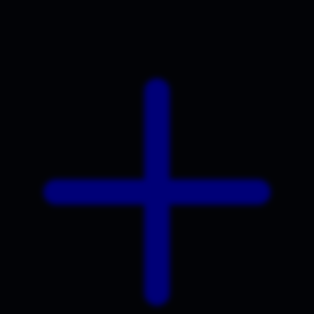
Xootz
Y
Yamatoya
Z
Zaxy
Zoggs
0-9
4Moms
59S