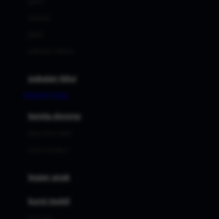
gaun
Dae Organics
setelan
Docare
jaket
Doona
pakaian dalam
Down To Earth
Drew
pakaian tidur
Dr. Brown's
BANDAR TOGEL
E
kereta dorong
ELC
bayi baru lahir
Ergobaby
usia 6 bulan+
Expert Care
koper anak
Ezyroller
kursi mobil
F
0-13 Kg