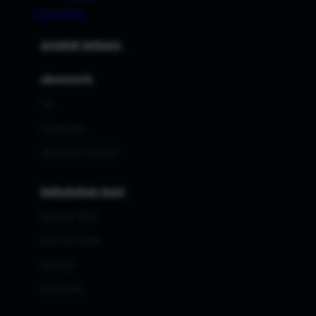
Awan
SITUS TOTO
Azetabio
produk terbaru
B
aksesoris
Baabaasheepz
tas
Babiators
kacamata
Baby Dove
aksesoris rambut
Baby Jogger
Baby Rovega
kebutuhan bayi
Babybee
pakaian tidur
Banana Boat
set & terusan
Banz
piyama
Barbie
bodysuits
Beaba