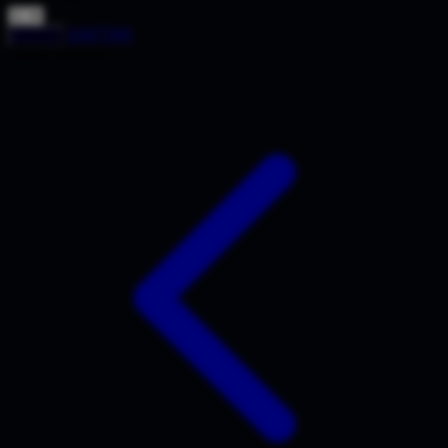
Squishmallows
DAFTAR
LOGIN
Starbooks
Share product:
Stick-O
Stokke
Sudocrem
Sumimo
Sunnylife
Sun-Staches
Swimava
T
Tommee Tippee
Trunki
Tutti Bambini