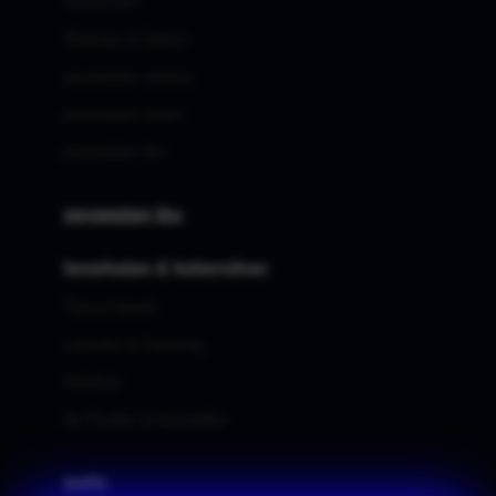
Sunscreen
London Taxi
Shampo & Sabun
Love To Dream
perawatan rambut
M
perawatan mulut
Magformers
perawatan diri
Mama's Choice
perawatan ibu
Mamas&Papas
Mamaway
kesehatan & kebersihan
Maxi Cosi
Tissue basah
Megabloks
Laundry & Cleaning
Micro
Medical
MiDeer
Air Purifier & Humidifier
Mimi & Lula
potty
Mini Monkey