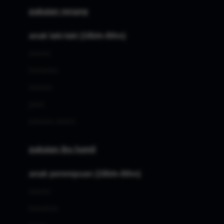
Buggygear
pakaian renang
Bumkins
anak laki-laki (18bln-8thn)
C
atasan
Cetaphil
bawahan
Chicco
setelan
Childlife
jaket
Clevamama
pakaian dalam
Cocolatte
Cottonseeds
pakaian ibu hamil
Cozy N Safe
anak perempuan (18bln-8thn)
Crane
atasan
Cybex
bawahan
D