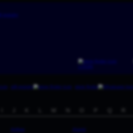
t registry
LOGIN
gift registry
store finder
I
J
K
L
M
N
O
P
Q
R
Airfree
Alamii