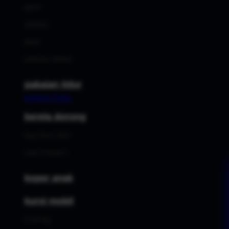
gaun
setelan
jaket
pakaian dalam
pakaian tidur
BANDAR TOGEL
kereta dorong
bayi baru lahir
usia 6 bulan+
koper anak
kursi mobil
0-13 Kg