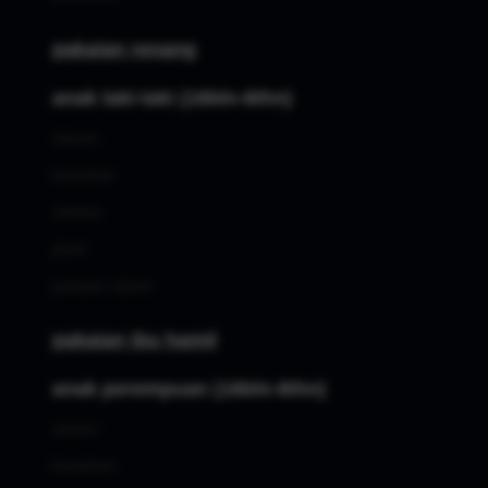
pakaian renang
anak laki-laki (18bln-8thn)
atasan
bawahan
setelan
jaket
pakaian dalam
pakaian ibu hamil
anak perempuan (18bln-8thn)
atasan
bawahan