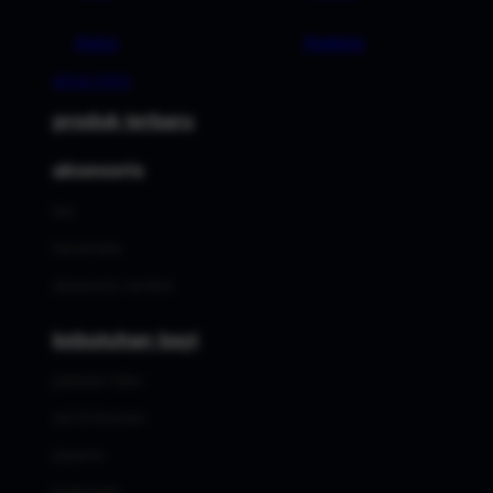
Asics
Aveeno
SITUS TOTO
produk terbaru
aksesoris
tas
kacamata
aksesoris rambut
kebutuhan bayi
pakaian tidur
set & terusan
piyama
bodysuits