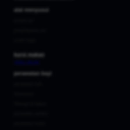
alat menyusui
pompa asi
penyimpanan asi
cooler bags
kursi makan
TOGEL ONLINE
perawatan bayi
perawatan kulit
Sunscreen
Shampo & Sabun
perawatan rambut
perawatan mulut