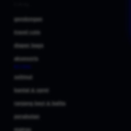
0-36 Kg
gendongan
travel cots
diaper bags
aksesoris
BO TOGEL
selimut
bantal & sprei
ranjang bayi & balita
perabotan
matras