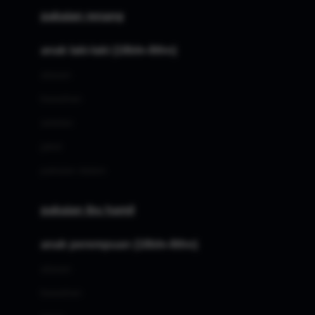
Buggygear
pakaian renang
Bumkins
anak laki-laki (18bln-8thn)
C
atasan
Cetaphil
bawahan
Chicco
setelan
Childlife
jaket
Clevamama
pakaian dalam
Cocolatte
Cottonseeds
pakaian ibu hamil
Cozy N Safe
anak perempuan (18bln-8thn)
Crane
atasan
Cybex
bawahan
D