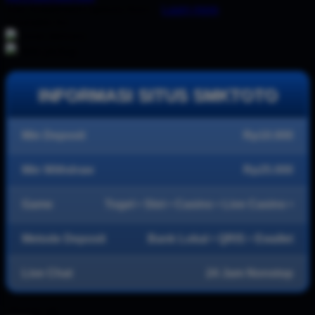
Use Installment Options from
.
Laarn more
Q
Available for :
home delivery
QV Baby
store pickup
R
INFORMASI SITUS SMKTOTO
Real Shades
Red Castle
Min Deposit
Rp10.000
Ribbon Madness
Min Withdraw
Rp25.000
S
Sebamed
Game
Togel • Slot • Casino • Live Casino •
Silver Cross
Metode Deposit
Bank Lokal • QRIS • Ewallet
Simply Idea
Skip Hop
Live Chat
24 Jam Nonstop
Spectra
choose qty