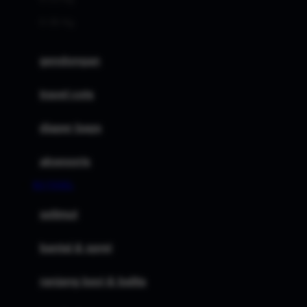
Felt So Sweet
0-36 Kg
Fisher Price
Flipper
gendongan
Friends Of Sally
travel cots
G
Gb
diaper bags
Geko
aksesoris
Graco
BO TOGEL
Gund
selimut
H
bantal & sprei
Habbie
Haenim
ranjang bayi & balita
Happy Horse