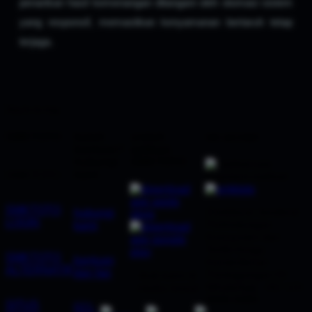
penarikan hasil kemenangan ditangani oleh otomasi sistem
yang responsif, memastikan kenyamanan bertaruh tetap
terjaga.
Back to top
SMKTOTO
butuh
unduh
we accept
bantuan?
aplikasi
hubungi
SMKTOTO
kami
SMKTOTO
SMKTOTO
Direktorat Jenderal
hubungi
LOGIN
Perlindungan
kami
Konsumen dan
Tertib Niaga
SMKTOTO
bantuan
Kementerian
ALTERNATIF
dan faq
Perdagangan RI
ikuti kami di
WhatsApp: +62 123
media sosial
8888 8989
SITUS
021-