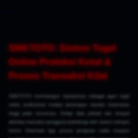
Share product:
SMKTOTO: Sistem Togel
Online Proteksi Ketat &
Proses Transaksi Kilat
SMKTOTO membangun reputasinya sebagai agen togel
online profesional melalui penerapan standar keamanan
tinggi pada servernya. Setiap data pribadi dan riwayat
aktivitas transaksi pengguna terlindungi oleh sistem enkripsi
terkini. Ditambah lagi, proses pengisian saldo maupun