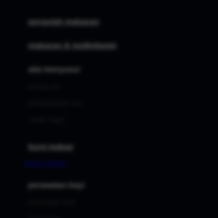
Joie
Joolz
pengolah makanan
Jujube
makanan & multivitamin
K
alat menyusui
Kiddycuts
pompa asi
Kumon
penyimpanan asi
L
cooler bags
Leapfrog
Leclerc
kursi makan
Lee Vierra
TOGEL ONLINE
Lillebaby
perawatan bayi
Little Bird Told Me
perawatan kulit
Little Miss Janis