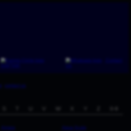
Contact
DAFTAR
Us
contact us
S
T
U
V
W
X
Y
Z
0-9
Amara
Aqua Scale