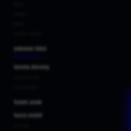
gaun
setelan
jaket
pakaian dalam
pakaian tidur
BANDAR TOGEL
kereta dorong
bayi baru lahir
usia 6 bulan+
koper anak
kursi mobil
0-13 Kg