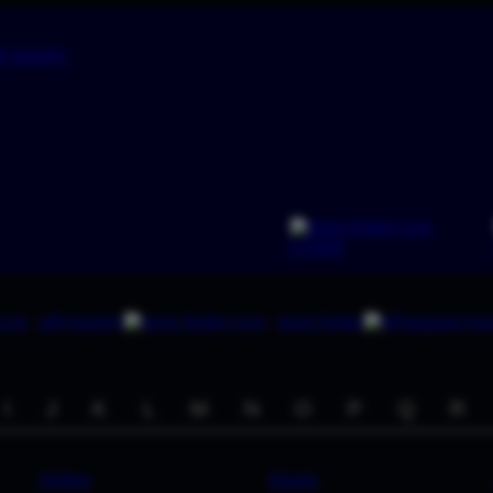
t registry
LOGIN
gift registry
store finder
I
J
K
L
M
N
O
P
Q
R
Airfree
Alamii