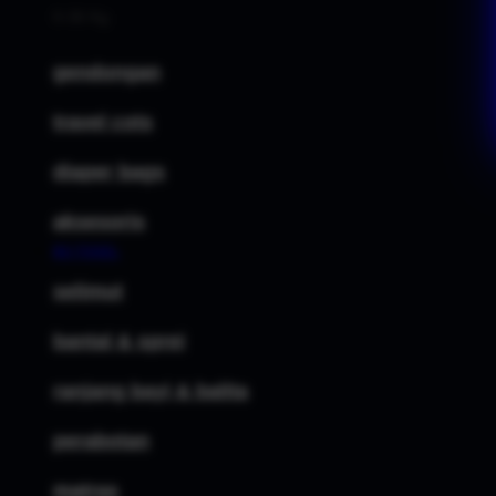
0-36 Kg
gendongan
travel cots
diaper bags
aksesoris
BO TOGEL
selimut
bantal & sprei
ranjang bayi & balita
perabotan
matras