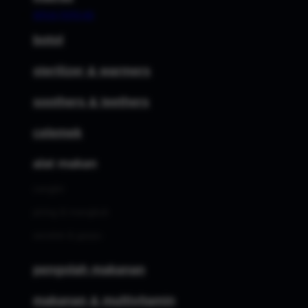
SITUS TOTO 4D
botol
sterilizer & warmers
soothers & teethers
celemek
alat makan
cangkir
piring & mangkuk
sendok & garpu
pengolah makanan
makanan & multivitamin