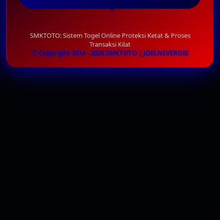
SMKTOTO: Sistem Togel Online Proteksi Ketat & Proses
Transaksi Kilat
© Copyright 2014 - 2026 SMKTOTO | JOELNEVERDIE