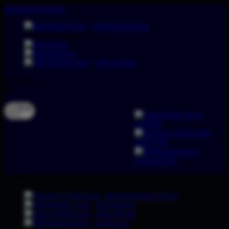
lewati ke Konten
download apps
download app from:
gift registry
Bahasa
ID
LOGIN
DAFTAR
Contact Us
Toggle Nav
about Kanmo Circle
gift registry
store finder
contact us