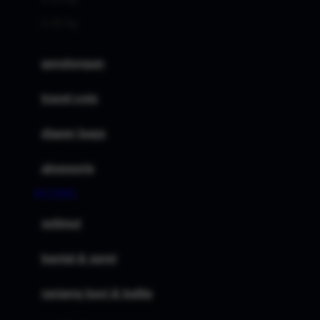
Felt So Sweet
0-36 Kg
Fisher Price
Flipper
gendongan
Friends Of Sally
travel cots
G
Gb
diaper bags
Geko
aksesoris
Graco
BO TOGEL
Gund
selimut
H
bantal & sprei
Habbie
Haenim
ranjang bayi & balita
Happy Horse