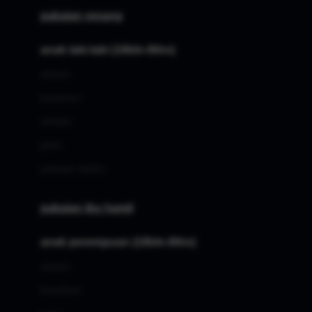
Buggygear
pakaian renang
Bumkins
anak laki-laki (18bln-8thn)
C
atasan
Cetaphil
bawahan
Chicco
setelan
Childlife
jaket
Clevamama
pakaian dalam
Cocolatte
Cottonseeds
pakaian ibu hamil
Cozy N Safe
anak perempuan (18bln-8thn)
Crane
atasan
Cybex
bawahan
D