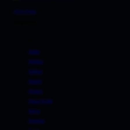
SITUS TOGEL
Brand A-Z
A
Addo
Adidas
Airfree
Alamii
Amara
Aqua Scale
Asics
Aveeno