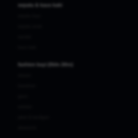
Beauty Barn
sepatu & kaus kaki
Bio Oil
sepatu bayi
Biolane
sepatu anak
Bite Fighters
sandal
Bizzi Growin
kaus kaki
Blackmores
fashion bayi (0bln-3thn)
Blooming Marvellous
atasan
Bonnels
bawahan
Bravado
gaun
Bruder
setelan
Brush Baby
jaket & kardigan
Buds Organics
aksesoris
Bugaboo