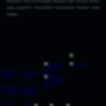
penarikan hasil kemenangan ditangani oleh otomasi sistem
yang responsif, memastikan kenyamanan bertaruh tetap
terjaga.
Back to top
SMKTOTO
butuh
unduh
we accept
bantuan?
aplikasi
hubungi
SMKTOTO
kami
SMKTOTO
SMKTOTO
Direktorat Jenderal
hubungi
LOGIN
Perlindungan
kami
Konsumen dan
Tertib Niaga
SMKTOTO
bantuan
Kementerian
ALTERNATIF
dan faq
Perdagangan RI
ikuti kami di
WhatsApp: +62 123
media sosial
8888 8989
SITUS
021-