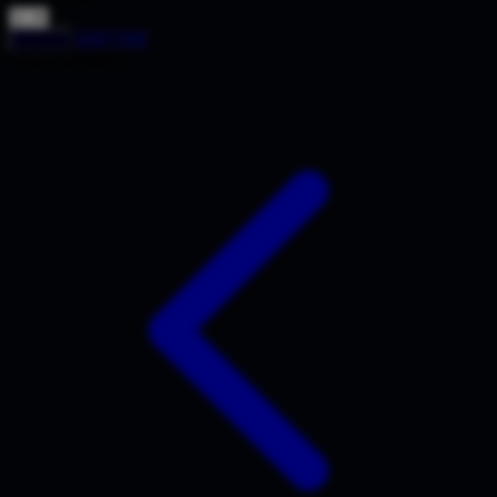
Squishmallows
DAFTAR
LOGIN
Starbooks
Share product:
Stick-O
Stokke
Sudocrem
Sumimo
Sunnylife
Sun-Staches
Swimava
T
Tommee Tippee
Trunki
Tutti Bambini