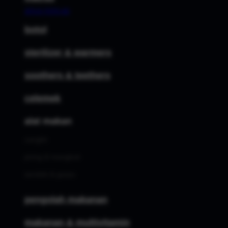
SITUS TOTO 4D
botol
sterilizer & warmers
soothers & teethers
celemek
alat makan
cangkir
piring & mangkuk
sendok & garpu
pengolah makanan
makanan & multivitamin