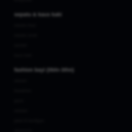
sepatu & kaus kaki
sepatu bayi
sepatu anak
sandal
kaus kaki
fashion bayi (0bln-3thn)
atasan
bawahan
gaun
setelan
jaket & kardigan
aksesoris