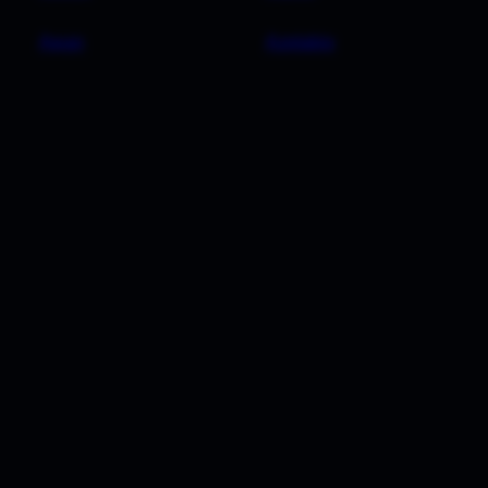
Awan
Azetabio