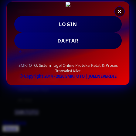
Moby
bak mandi
Momami
LOGIN
handuk
Mothercare
TOGEL LOGIN
Mustela
DAFTAR
My Buddy Tag
ayunan dan walker bayi
My K
alas bermain anak bayi
SMKTOTO: Sistem Togel Online Proteksi Ketat & Proses
Transaksi Kilat
N
© Copyright 2014 - 2026 SMKTOTO | JOELNEVERDIE
mainan anak bayi
Naif
mothercare toys
Nike
elc toys
Nordic Natural
SMKTOTO
Nuby
Akun Saya
Nuna
Masuk
Cari