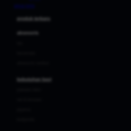
Awan
SITUS TOTO
Azetabio
produk terbaru
B
aksesoris
Baabaasheepz
tas
Babiators
kacamata
Baby Dove
aksesoris rambut
Baby Jogger
Baby Rovega
kebutuhan bayi
Babybee
pakaian tidur
Banana Boat
set & terusan
Banz
piyama
Barbie
bodysuits
Beaba