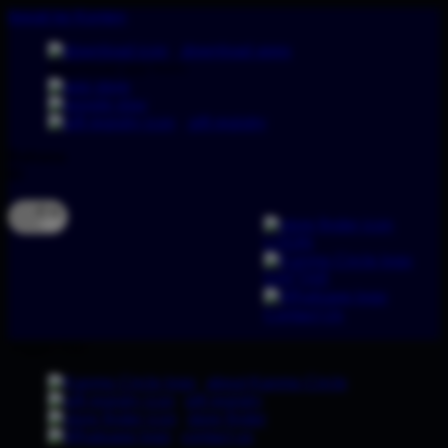
lewati ke Konten
download apps
download app from:
gift registry
Bahasa
ID
LOGIN
DAFTAR
Contact Us
Toggle Nav
about Kanmo Circle
gift registry
store finder
contact us