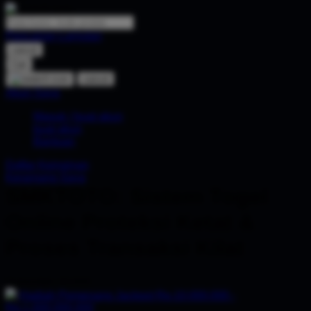
O
Oh Ma Grain
Pencarian Lanjutan
cancel
Okiedog
Cari
cancel
P
Akun Saya
Peachy
Masuk / buat akun
buat akun
Phil & Ted's
Bantuan
Philips Avent
Daftar Keinginan
Pigeon
Keranjang Saya
SMKTOTO: Sistem Togel
Playgro
Online Proteksi Ketat &
Poled Global
Proses Transaksi Kilat
Ponycycle
Puma
Serendah
10.000
Pureats
Hadiah Pemenang Jackpot
Rp.10.000.000
-
Rp.1.000.000.000