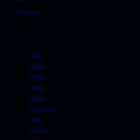
SITUS TOGEL
Brand A-Z
A
Addo
Adidas
Airfree
Alamii
Amara
Aqua Scale
Asics
Aveeno