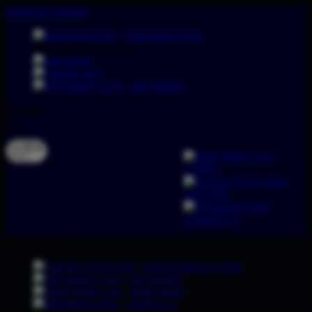
lewati ke Konten
download apps
download app from:
gift registry
Bahasa
ID
LOGIN
DAFTAR
Contact Us
Toggle Nav
about Kanmo Circle
gift registry
store finder
contact us