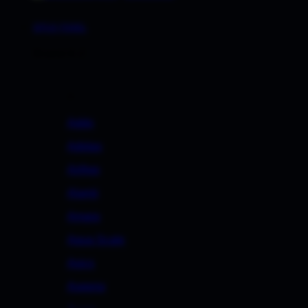
SITUS TOGEL
Brand A-Z
A
Addo
Adidas
Airfree
Alamii
Amara
Aqua Scale
Asics
Aveeno