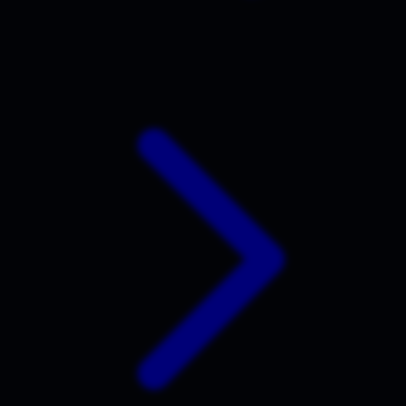
Twistshake
TY Toys
U
V
Veja
Vitaflow
Vtech
W
Waterland
Wellness
X