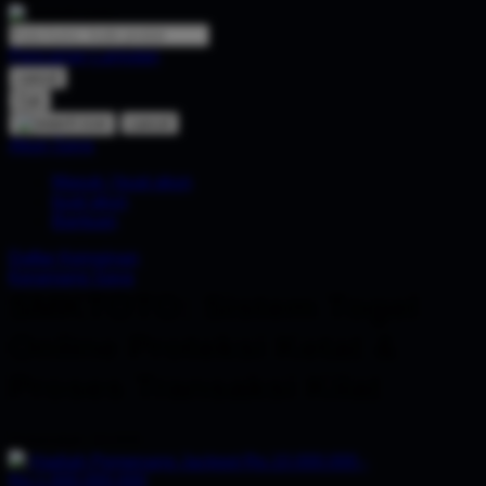
O
Oh Ma Grain
Pencarian Lanjutan
cancel
Okiedog
Cari
cancel
P
Akun Saya
Peachy
Masuk / buat akun
buat akun
Phil & Ted's
Bantuan
Philips Avent
Daftar Keinginan
Pigeon
Keranjang Saya
SMKTOTO: Sistem Togel
Playgro
Online Proteksi Ketat &
Poled Global
Proses Transaksi Kilat
Ponycycle
Puma
Serendah
10.000
Pureats
Hadiah Pemenang Jackpot
Rp.10.000.000
-
Rp.1.000.000.000