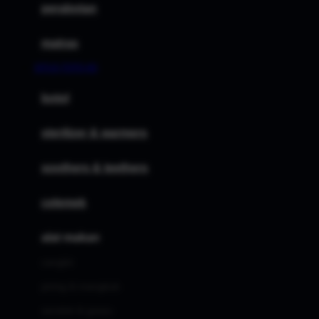
perabotan
Happy Tummy
Hauck
matras
Havaianas
SITUS TOTO 4D
Hegen
botol
Hot Wheels
sterilizer & warmers
Hybrid
I
soothers & teethers
Inlacta DHA
celemek
Interlac
alat makan
Ivenet
cangkir
J
piring & mangkuk
Jack N Jill
sendok & garpu