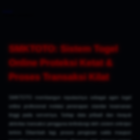
Share product:
SMKTOTO: Sistem Togel
Online Proteksi Ketat &
Proses Transaksi Kilat
SMKTOTO membangun reputasinya sebagai agen togel
online profesional melalui penerapan standar keamanan
tinggi pada servernya. Setiap data pribadi dan riwayat
aktivitas transaksi pengguna terlindungi oleh sistem enkripsi
terkini. Ditambah lagi, proses pengisian saldo maupun