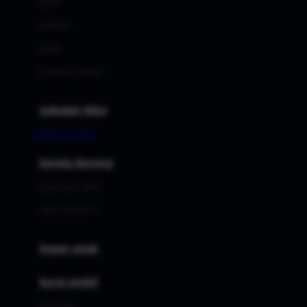
gaun
Dae Organics
setelan
Docare
jaket
Doona
pakaian dalam
Down To Earth
Drew
pakaian tidur
Dr. Brown's
BANDAR TOGEL
E
kereta dorong
ELC
bayi baru lahir
Ergobaby
usia 6 bulan+
Expert Care
koper anak
Ezyroller
kursi mobil
F
0-13 Kg