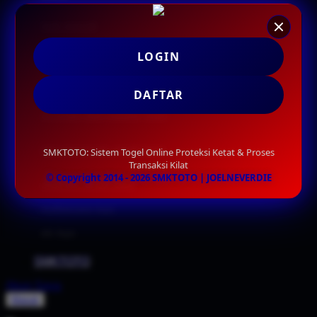
Moby
bak mandi
Momami
LOGIN
handuk
Mothercare
TOGEL LOGIN
Mustela
DAFTAR
My Buddy Tag
ayunan dan walker bayi
My K
alas bermain anak bayi
SMKTOTO: Sistem Togel Online Proteksi Ketat & Proses
Transaksi Kilat
N
© Copyright 2014 - 2026 SMKTOTO | JOELNEVERDIE
mainan anak bayi
Naif
mothercare toys
Nike
elc toys
Nordic Natural
SMKTOTO
Nuby
Akun Saya
Nuna
Masuk
Cari