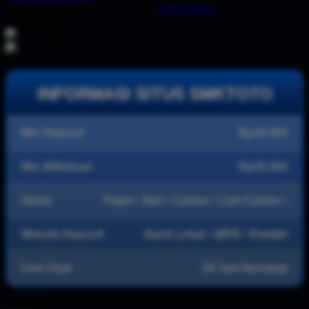
Use Installment Options from
.
Laarn more
Q
Available for :
home delivery
QV Baby
store pickup
R
INFORMASI SITUS SMKTOTO
Real Shades
Red Castle
Min Deposit
Rp10.000
Ribbon Madness
Min Withdraw
Rp25.000
S
Sebamed
Game
Togel • Slot • Casino • Live Casino •
Silver Cross
Metode Deposit
Bank Lokal • QRIS • Ewallet
Simply Idea
Skip Hop
Live Chat
24 Jam Nonstop
Spectra
choose qty