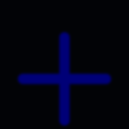
Xootz
Y
Yamatoya
Z
Zaxy
Zoggs
0-9
4Moms
59S