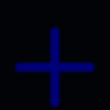
Xootz
Y
Yamatoya
Z
Zaxy
Zoggs
0-9
4Moms
59S