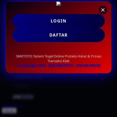
Moby
bak mandi
Momami
LOGIN
handuk
Mothercare
TOGEL LOGIN
Mustela
DAFTAR
My Buddy Tag
ayunan dan walker bayi
My K
alas bermain anak bayi
SMKTOTO: Sistem Togel Online Proteksi Ketat & Proses
Transaksi Kilat
N
© Copyright 2014 - 2026 SMKTOTO | JOELNEVERDIE
mainan anak bayi
Naif
mothercare toys
Nike
elc toys
Nordic Natural
SMKTOTO
Nuby
Akun Saya
Nuna
Masuk
Cari