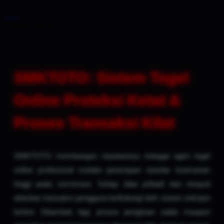
Share product:
SMKTOTO: Sistem Togel
Online Proteksi Ketat &
Proses Transaksi Kilat
SMKTOTO membangun reputasinya sebagai agen togel
online profesional melalui penerapan standar keamanan
tinggi pada servernya. Setiap data pribadi dan riwayat
aktivitas transaksi pengguna terlindungi oleh sistem enkripsi
terkini. Ditambah lagi, proses pengisian saldo maupun