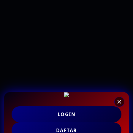
LOGIN
DAFTAR