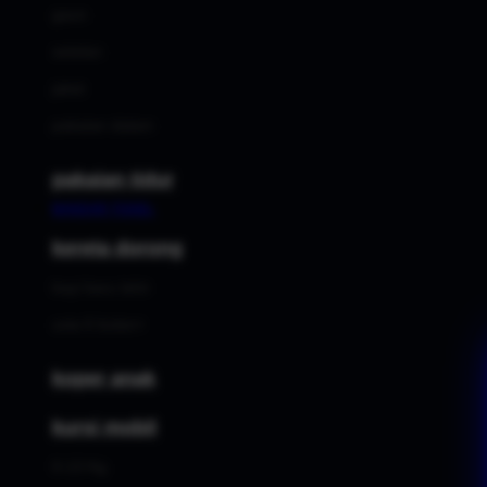
gaun
setelan
jaket
pakaian dalam
pakaian tidur
BANDAR TOGEL
kereta dorong
bayi baru lahir
usia 6 bulan+
koper anak
kursi mobil
0-13 Kg