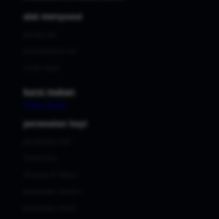
alat menyusui
pompa asi
penyimpanan asi
cooler bags
kursi makan
TOGEL ONLINE
perawatan bayi
perawatan kulit
Sunscreen
Shampo & Sabun
perawatan rambut
perawatan mulut