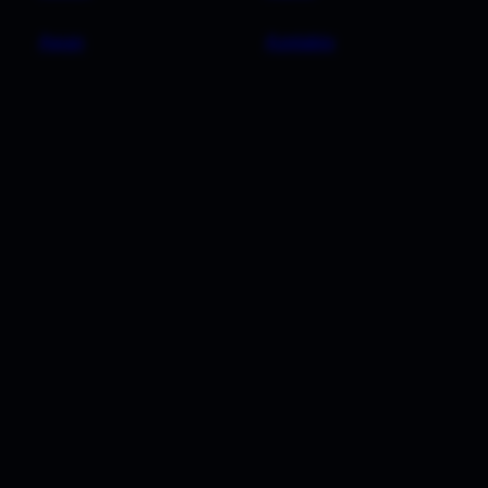
Awan
Azetabio