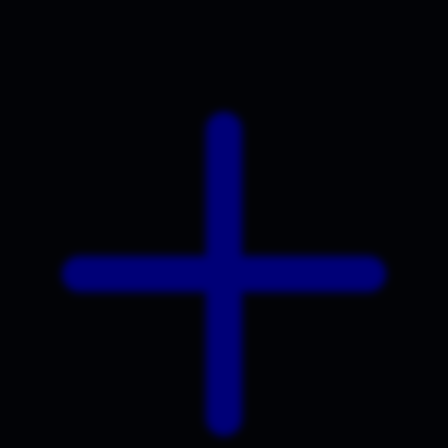
Xootz
Y
Yamatoya
Z
Zaxy
Zoggs
0-9
4Moms
59S