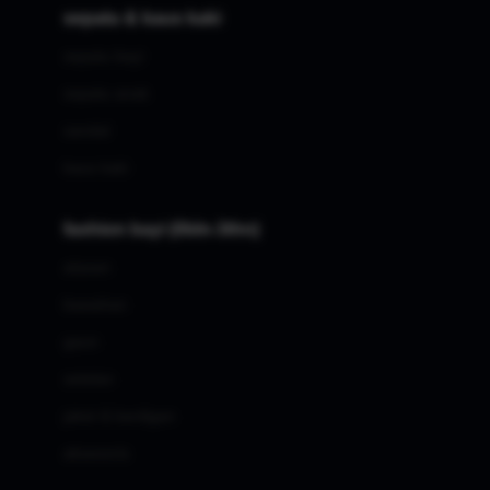
Beauty Barn
sepatu & kaus kaki
Bio Oil
sepatu bayi
Biolane
sepatu anak
Bite Fighters
sandal
Bizzi Growin
kaus kaki
Blackmores
fashion bayi (0bln-3thn)
Blooming Marvellous
atasan
Bonnels
bawahan
Bravado
gaun
Bruder
setelan
Brush Baby
jaket & kardigan
Buds Organics
aksesoris
Bugaboo