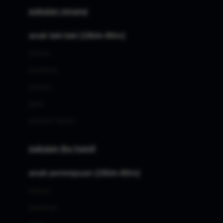
Buggygear
pakaian renang
Bumkins
anak laki-laki (18bln-8thn)
C
atasan
Cetaphil
bawahan
Chicco
setelan
Childlife
jaket
Clevamama
pakaian dalam
Cocolatte
Cottonseeds
pakaian ibu hamil
Cozy N Safe
anak perempuan (18bln-8thn)
Crane
atasan
Cybex
bawahan
D