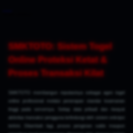
Share product:
SMKTOTO: Sistem Togel
Online Proteksi Ketat &
Proses Transaksi Kilat
SMKTOTO membangun reputasinya sebagai agen togel
online profesional melalui penerapan standar keamanan
tinggi pada servernya. Setiap data pribadi dan riwayat
aktivitas transaksi pengguna terlindungi oleh sistem enkripsi
terkini. Ditambah lagi, proses pengisian saldo maupun