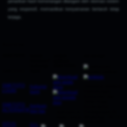
penarikan hasil kemenangan ditangani oleh otomasi sistem
yang responsif, memastikan kenyamanan bertaruh tetap
terjaga.
Back to top
SMKTOTO
butuh
unduh
we accept
bantuan?
aplikasi
hubungi
SMKTOTO
kami
SMKTOTO
SMKTOTO
Direktorat Jenderal
hubungi
LOGIN
Perlindungan
kami
Konsumen dan
Tertib Niaga
SMKTOTO
bantuan
Kementerian
ALTERNATIF
dan faq
Perdagangan RI
ikuti kami di
WhatsApp: +62 123
media sosial
8888 8989
SITUS
021-