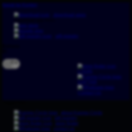
lewati ke Konten
download apps
download app from:
gift registry
Bahasa
ID
LOGIN
DAFTAR
Contact Us
Toggle Nav
about Kanmo Circle
gift registry
store finder
contact us