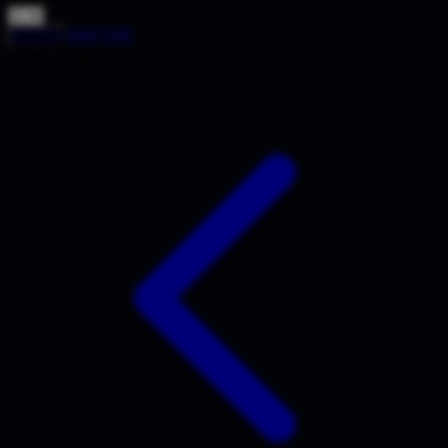
Squishmallows
DAFTAR
LOGIN
Starbooks
Share product:
Stick-O
Stokke
Sudocrem
Sumimo
Sunnylife
Sun-Staches
Swimava
T
Tommee Tippee
Trunki
Tutti Bambini