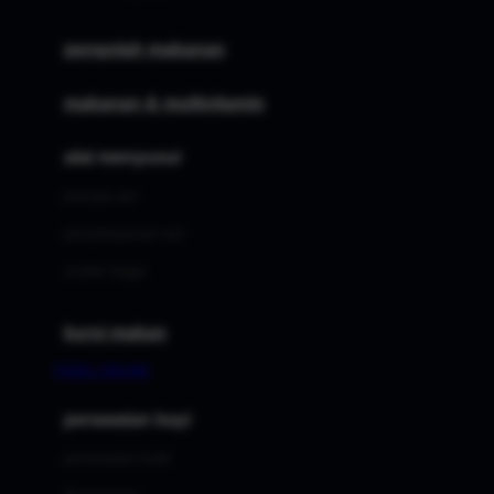
Joie
Joolz
pengolah makanan
Jujube
makanan & multivitamin
K
alat menyusui
Kiddycuts
pompa asi
Kumon
penyimpanan asi
L
cooler bags
Leapfrog
Leclerc
kursi makan
Lee Vierra
TOGEL ONLINE
Lillebaby
perawatan bayi
Little Bird Told Me
perawatan kulit
Little Miss Janis