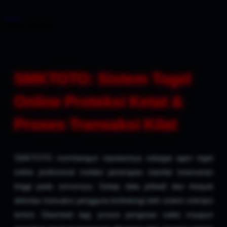
Share product:
SMKTOTO: Sistem Togel
Online Proteksi Ketat &
Proses Transaksi Kilat
SMKTOTO membangun reputasinya sebagai agen togel
online profesional melalui penerapan standar keamanan
tinggi pada servernya. Setiap data pribadi dan riwayat
aktivitas transaksi pengguna terlindungi oleh sistem enkripsi
terkini. Ditambah lagi, proses pengisian saldo maupun