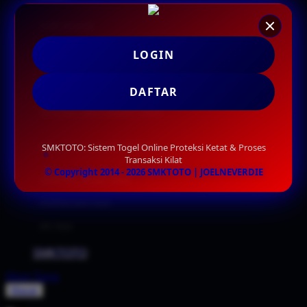
Moby
bak mandi
Momami
LOGIN
handuk
Mothercare
TOGEL LOGIN
Mustela
DAFTAR
My Buddy Tag
ayunan dan walker bayi
My K
alas bermain anak bayi
SMKTOTO: Sistem Togel Online Proteksi Ketat & Proses
Transaksi Kilat
N
© Copyright 2014 - 2026 SMKTOTO | JOELNEVERDIE
mainan anak bayi
Naif
mothercare toys
Nike
elc toys
Nordic Natural
SMKTOTO
Nuby
Akun Saya
Nuna
Masuk
Cari