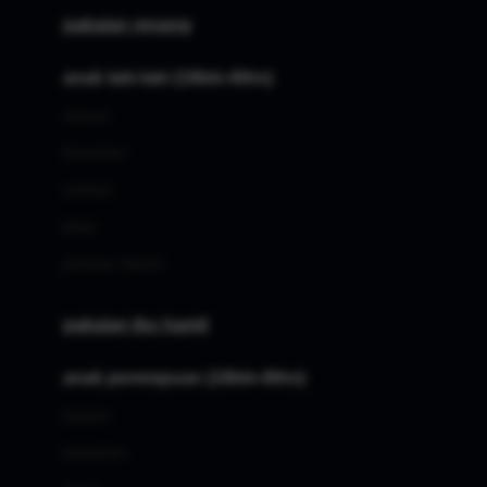
Buggygear
pakaian renang
Bumkins
anak laki-laki (18bln-8thn)
C
atasan
Cetaphil
bawahan
Chicco
setelan
Childlife
jaket
Clevamama
pakaian dalam
Cocolatte
Cottonseeds
pakaian ibu hamil
Cozy N Safe
anak perempuan (18bln-8thn)
Crane
atasan
Cybex
bawahan
D