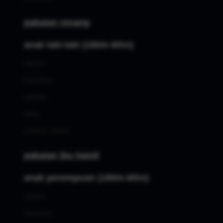
pakaian renang
anak laki-laki (18bln-8thn)
atasan
bawahan
setelan
jaket
pakaian dalam
pakaian ibu hamil
anak perempuan (18bln-8thn)
atasan
bawahan