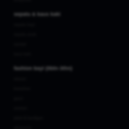
sepatu & kaus kaki
sepatu bayi
sepatu anak
sandal
kaus kaki
fashion bayi (0bln-3thn)
atasan
bawahan
gaun
setelan
jaket & kardigan
aksesoris