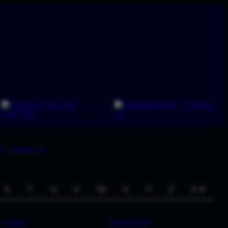
Contact
DAFTAR
Us
contact us
S
T
U
V
W
X
Y
Z
0-9
Amara
Aqua Scale