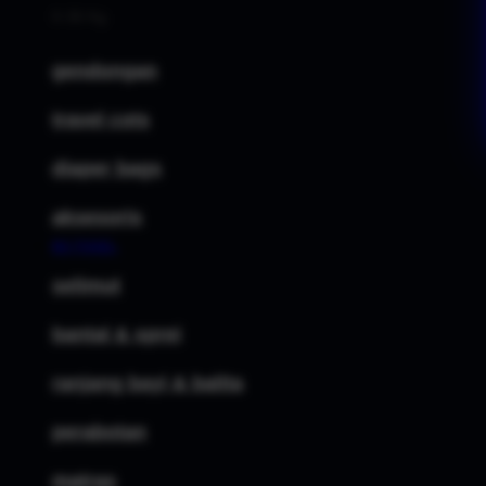
0-36 Kg
gendongan
travel cots
diaper bags
aksesoris
BO TOGEL
selimut
bantal & sprei
ranjang bayi & balita
perabotan
matras