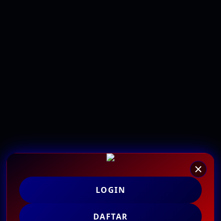
LOGIN
DAFTAR