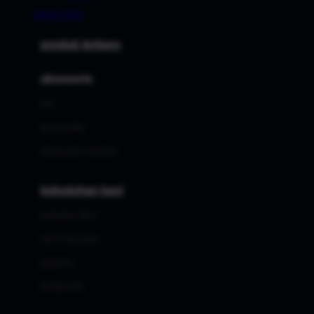
Awan
SITUS TOTO
Azetabio
produk terbaru
B
aksesoris
Baabaasheepz
tas
Babiators
kacamata
Baby Dove
aksesoris rambut
Baby Jogger
Baby Rovega
kebutuhan bayi
Babybee
pakaian tidur
Banana Boat
set & terusan
Banz
piyama
Barbie
bodysuits
Beaba