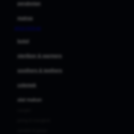
perabotan
Happy Tummy
Hauck
matras
Havaianas
SITUS TOTO 4D
Hegen
botol
Hot Wheels
sterilizer & warmers
Hybrid
I
soothers & teethers
Inlacta DHA
celemek
Interlac
alat makan
Ivenet
cangkir
J
piring & mangkuk
Jack N Jill
sendok & garpu