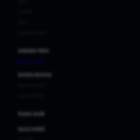
gaun
Dae Organics
setelan
Docare
jaket
Doona
pakaian dalam
Down To Earth
Drew
pakaian tidur
Dr. Brown's
BANDAR TOGEL
E
kereta dorong
ELC
bayi baru lahir
Ergobaby
usia 6 bulan+
Expert Care
koper anak
Ezyroller
kursi mobil
F
0-13 Kg