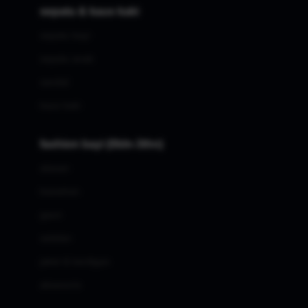
Beauty Barn
sepatu & kaus kaki
Bio Oil
sepatu bayi
Biolane
sepatu anak
Bite Fighters
sandal
Bizzi Growin
kaus kaki
Blackmores
fashion bayi (0bln-3thn)
Blooming Marvellous
atasan
Bonnels
bawahan
Bravado
gaun
Bruder
setelan
Brush Baby
jaket & kardigan
Buds Organics
aksesoris
Bugaboo