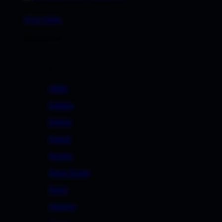
SITUS TOGEL
Brand A-Z
A
Addo
Adidas
Airfree
Alamii
Amara
Aqua Scale
Asics
Aveeno