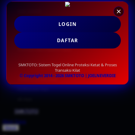
Moby
bak mandi
Momami
LOGIN
handuk
Mothercare
TOGEL LOGIN
Mustela
DAFTAR
My Buddy Tag
ayunan dan walker bayi
My K
alas bermain anak bayi
SMKTOTO: Sistem Togel Online Proteksi Ketat & Proses
Transaksi Kilat
N
© Copyright 2014 - 2026 SMKTOTO | JOELNEVERDIE
mainan anak bayi
Naif
mothercare toys
Nike
elc toys
Nordic Natural
SMKTOTO
Nuby
Akun Saya
Nuna
Masuk
Cari