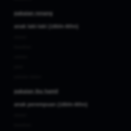
pakaian renang
anak laki-laki (18bln-8thn)
atasan
bawahan
setelan
jaket
pakaian dalam
pakaian ibu hamil
anak perempuan (18bln-8thn)
atasan
bawahan