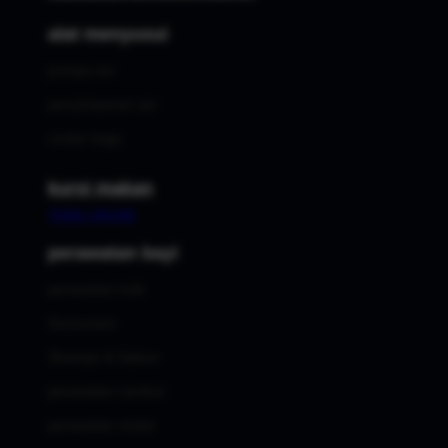
alat menyusui
pompa asi
penyimpanan asi
cooler bags
kursi makan
TOGEL ONLINE
perawatan bayi
perawatan kulit
Sunscreen
Shampo & Sabun
perawatan rambut
perawatan mulut