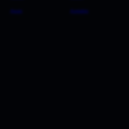
Awan
Azetabio