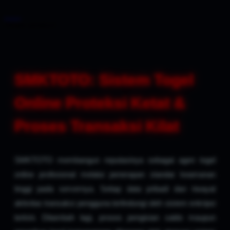
Share product:
SMKTOTO: Sistem Togel
Online Proteksi Ketat &
Proses Transaksi Kilat
SMKTOTO membangun reputasinya sebagai agen togel
online profesional melalui penerapan standar keamanan
tinggi pada servernya. Setiap data pribadi dan riwayat
aktivitas transaksi pengguna terlindungi oleh sistem enkripsi
terkini. Ditambah lagi, proses pengisian saldo maupun