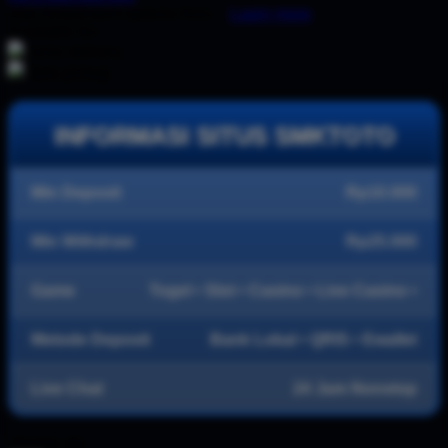
Use Installment Options from
.
Laarn more
Q
Available for :
home delivery
QV Baby
store pickup
R
INFORMASI SITUS SMKTOTO
Real Shades
Red Castle
Min Deposit
Rp10.000
Ribbon Madness
Min Withdraw
Rp25.000
S
Sebamed
Game
Togel • Slot • Casino • Live Casino •
Silver Cross
Metode Deposit
Bank Lokal • QRIS • Ewallet
Simply Idea
Skip Hop
Live Chat
24 Jam Nonstop
Spectra
choose qty