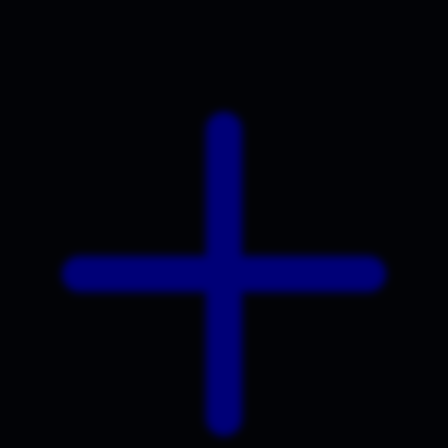
Xootz
Y
Yamatoya
Z
Zaxy
Zoggs
0-9
4Moms
59S