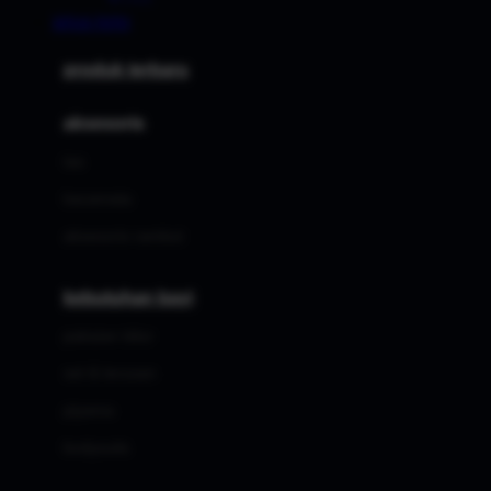
Awan
SITUS TOTO
Azetabio
produk terbaru
B
aksesoris
Baabaasheepz
tas
Babiators
kacamata
Baby Dove
aksesoris rambut
Baby Jogger
Baby Rovega
kebutuhan bayi
Babybee
pakaian tidur
Banana Boat
set & terusan
Banz
piyama
Barbie
bodysuits
Beaba