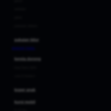
gaun
Dae Organics
setelan
Docare
jaket
Doona
pakaian dalam
Down To Earth
Drew
pakaian tidur
Dr. Brown's
BANDAR TOGEL
E
kereta dorong
ELC
bayi baru lahir
Ergobaby
usia 6 bulan+
Expert Care
koper anak
Ezyroller
kursi mobil
F
0-13 Kg