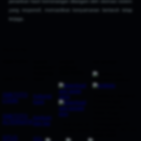
penarikan hasil kemenangan ditangani oleh otomasi sistem
yang responsif, memastikan kenyamanan bertaruh tetap
terjaga.
Back to top
SMKTOTO
butuh
unduh
we accept
bantuan?
aplikasi
hubungi
SMKTOTO
kami
SMKTOTO
SMKTOTO
Direktorat Jenderal
hubungi
LOGIN
Perlindungan
kami
Konsumen dan
Tertib Niaga
SMKTOTO
bantuan
Kementerian
ALTERNATIF
dan faq
Perdagangan RI
ikuti kami di
WhatsApp: +62 123
media sosial
8888 8989
SITUS
021-