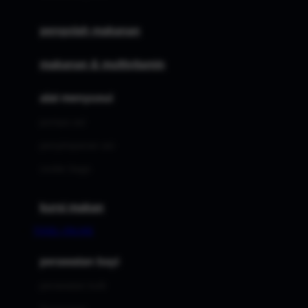
Joie
Joolz
pengolah makanan
Jujube
makanan & multivitamin
K
alat menyusui
Kiddycuts
pompa asi
Kumon
penyimpanan asi
L
cooler bags
Leapfrog
Leclerc
kursi makan
Lee Vierra
TOGEL ONLINE
Lillebaby
perawatan bayi
Little Bird Told Me
perawatan kulit
Little Miss Janis