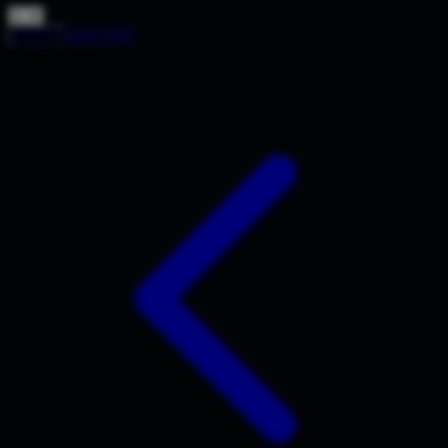
Squishmallows
DAFTAR
LOGIN
Starbooks
Share product:
Stick-O
Stokke
Sudocrem
Sumimo
Sunnylife
Sun-Staches
Swimava
T
Tommee Tippee
Trunki
Tutti Bambini