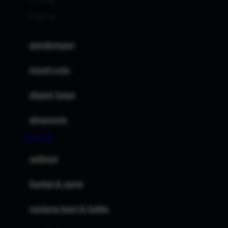
Felt So Sweet
0-36 Kg
Fisher Price
Flipper
gendongan
Friends Of Sally
travel cots
G
Gb
diaper bags
Geko
aksesoris
Graco
BO TOGEL
Gund
selimut
H
bantal & sprei
Habbie
Haenim
ranjang bayi & balita
Happy Horse