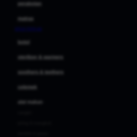
perabotan
Happy Tummy
Hauck
matras
Havaianas
SITUS TOTO 4D
Hegen
botol
Hot Wheels
sterilizer & warmers
Hybrid
I
soothers & teethers
Inlacta DHA
celemek
Interlac
alat makan
Ivenet
cangkir
J
piring & mangkuk
Jack N Jill
sendok & garpu