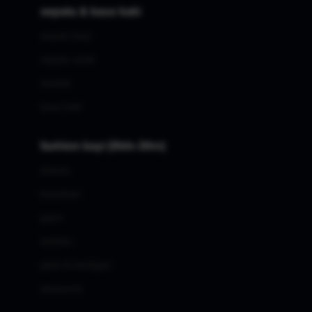
Beauty Barn
sepatu & kaus kaki
Bio Oil
sepatu bayi
Biolane
sepatu anak
Bite Fighters
sandal
Bizzi Growin
kaus kaki
Blackmores
fashion bayi (0bln-3thn)
Blooming Marvellous
atasan
Bonnels
bawahan
Bravado
gaun
Bruder
setelan
Brush Baby
jaket & kardigan
Buds Organics
aksesoris
Bugaboo