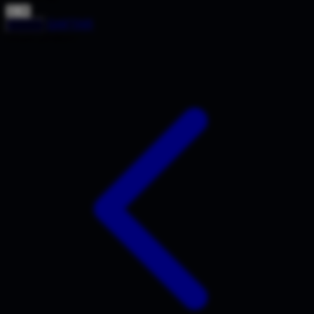
Squishmallows
DAFTAR
LOGIN
Starbooks
Share product:
Stick-O
Stokke
Sudocrem
Sumimo
Sunnylife
Sun-Staches
Swimava
T
Tommee Tippee
Trunki
Tutti Bambini