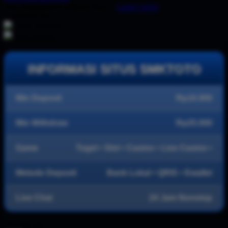
Use Installment Options from
.
Laarn more
Q
Available for :
home delivery
QV Baby
store pickup
R
INFORMASI SITUS SMKTOTO
Real Shades
Red Castle
Min Deposit
Rp10.000
Ribbon Madness
Min Withdraw
Rp25.000
S
Sebamed
Game
Togel • Slot • Casino • Live Casino •
Silver Cross
Metode Deposit
Bank Lokal • QRIS • Ewallet
Simply Idea
Skip Hop
Live Chat
24 Jam Nonstop
Spectra
choose qty