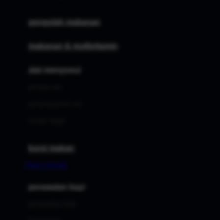
Joie
Joolz
pengolah makanan
Jujube
makanan & multivitamin
K
alat menyusui
Kiddycuts
pompa asi
Kumon
penyimpanan asi
L
cooler bags
Leapfrog
Leclerc
kursi makan
Lee Vierra
TOGEL ONLINE
Lillebaby
perawatan bayi
Little Bird Told Me
perawatan kulit
Little Miss Janis