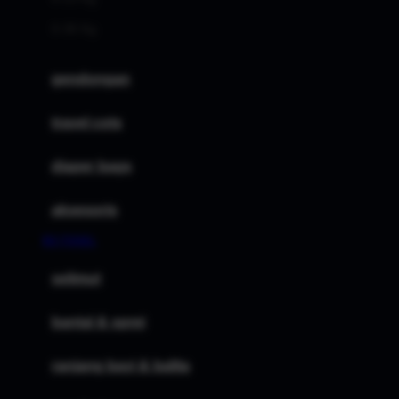
Felt So Sweet
0-36 Kg
Fisher Price
Flipper
gendongan
Friends Of Sally
travel cots
G
Gb
diaper bags
Geko
aksesoris
Graco
BO TOGEL
Gund
selimut
H
bantal & sprei
Habbie
Haenim
ranjang bayi & balita
Happy Horse