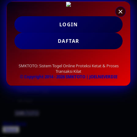
Moby
bak mandi
Momami
LOGIN
handuk
Mothercare
TOGEL LOGIN
Mustela
DAFTAR
My Buddy Tag
ayunan dan walker bayi
My K
alas bermain anak bayi
SMKTOTO: Sistem Togel Online Proteksi Ketat & Proses
Transaksi Kilat
N
© Copyright 2014 - 2026 SMKTOTO | JOELNEVERDIE
mainan anak bayi
Naif
mothercare toys
Nike
elc toys
Nordic Natural
SMKTOTO
Nuby
Akun Saya
Nuna
Masuk
Cari