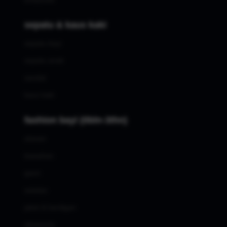
sepatu & kaus kaki
sepatu bayi
sepatu anak
sandal
kaus kaki
fashion bayi (0bln-3thn)
atasan
bawahan
gaun
setelan
jaket & kardigan
aksesoris