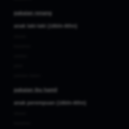
pakaian renang
anak laki-laki (18bln-8thn)
atasan
bawahan
setelan
jaket
pakaian dalam
pakaian ibu hamil
anak perempuan (18bln-8thn)
atasan
bawahan