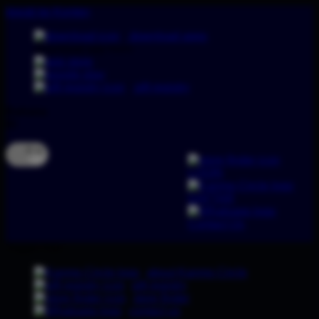
lewati ke Konten
download apps
download app from:
gift registry
Bahasa
ID
LOGIN
DAFTAR
Contact Us
Toggle Nav
about Kanmo Circle
gift registry
store finder
contact us