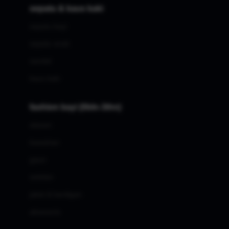
Beauty Barn
sepatu & kaus kaki
Bio Oil
sepatu bayi
Biolane
sepatu anak
Bite Fighters
sandal
Bizzi Growin
kaus kaki
Blackmores
fashion bayi (0bln-3thn)
Blooming Marvellous
atasan
Bonnels
bawahan
Bravado
gaun
Bruder
setelan
Brush Baby
jaket & kardigan
Buds Organics
aksesoris
Bugaboo