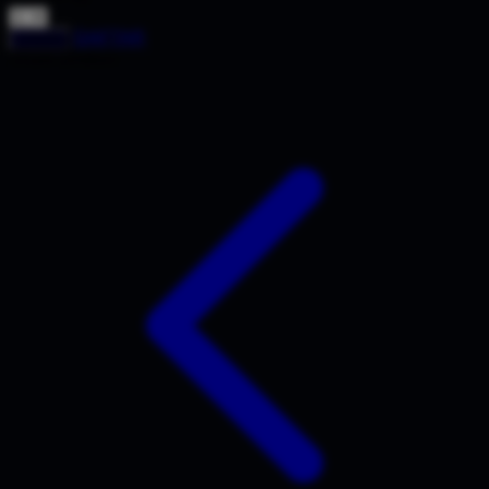
Squishmallows
DAFTAR
LOGIN
Starbooks
Share product:
Stick-O
Stokke
Sudocrem
Sumimo
Sunnylife
Sun-Staches
Swimava
T
Tommee Tippee
Trunki
Tutti Bambini