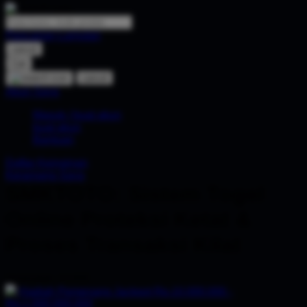
O
Oh Ma Grain
Pencarian Lanjutan
cancel
Okiedog
Cari
cancel
P
Akun Saya
Peachy
Masuk / buat akun
buat akun
Phil & Ted's
Bantuan
Philips Avent
Daftar Keinginan
Pigeon
Keranjang Saya
SMKTOTO: Sistem Togel
Playgro
Online Proteksi Ketat &
Poled Global
Proses Transaksi Kilat
Ponycycle
Puma
Serendah
10.000
Pureats
Hadiah Pemenang Jackpot
Rp.10.000.000
-
Rp.1.000.000.000