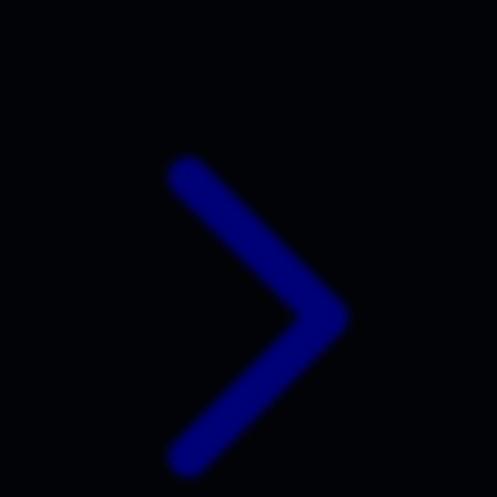
Twistshake
TY Toys
U
V
Veja
Vitaflow
Vtech
W
Waterland
Wellness
X