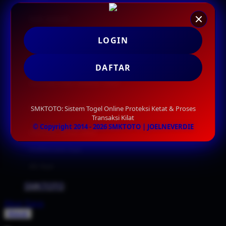
Moby
bak mandi
Momami
LOGIN
handuk
Mothercare
TOGEL LOGIN
Mustela
DAFTAR
My Buddy Tag
ayunan dan walker bayi
My K
alas bermain anak bayi
SMKTOTO: Sistem Togel Online Proteksi Ketat & Proses
Transaksi Kilat
N
© Copyright 2014 - 2026 SMKTOTO | JOELNEVERDIE
mainan anak bayi
Naif
mothercare toys
Nike
elc toys
Nordic Natural
SMKTOTO
Nuby
Akun Saya
Nuna
Masuk
Cari