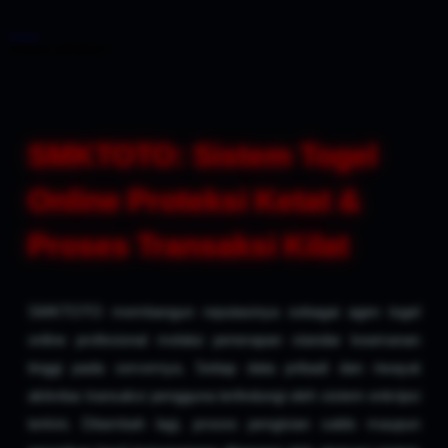
Share product:
SMKTOTO: Sistem Togel
Online Proteksi Ketat &
Proses Transaksi Kilat
SMKTOTO membangun reputasinya sebagai agen togel
online profesional melalui penerapan standar keamanan
tinggi pada servernya. Setiap data pribadi dan riwayat
aktivitas transaksi pengguna terlindungi oleh sistem enkripsi
terkini. Ditambah lagi, proses pengisian saldo maupun